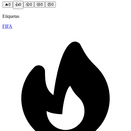
🔥
0
👍
0
😲
0
😢
0
😠
0
Etiquetas
FIFA