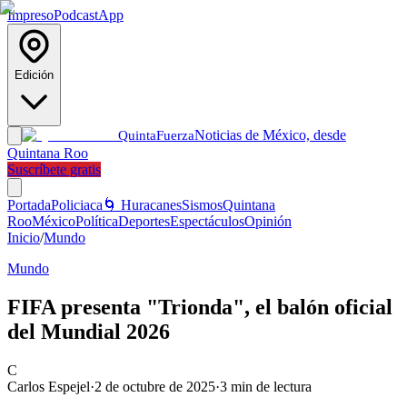
Impreso
Podcast
App
Edición
Noticias de México, desde
Quinta
Fuerza
Quintana Roo
Suscríbete gratis
Portada
Policiaca
🌀 Huracanes
Sismos
Quintana
Roo
México
Política
Deportes
Espectáculos
Opinión
Inicio
/
Mundo
Mundo
FIFA presenta "Trionda", el balón oficial
del Mundial 2026
C
Carlos Espejel
·
2 de octubre de 2025
·
3
min de lectura