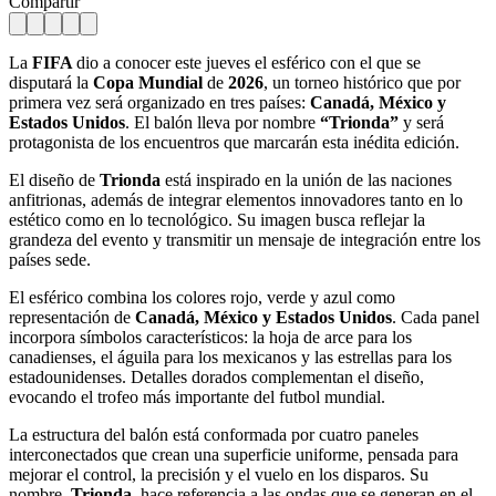
Compartir
La
FIFA
dio a conocer este jueves el esférico con el que se
disputará la
Copa Mundial
de
2026
, un torneo histórico que por
primera vez será organizado en tres países:
Canadá, México y
Estados Unidos
. El balón lleva por nombre
“Trionda”
y será
protagonista de los encuentros que marcarán esta inédita edición.
El diseño de
Trionda
está inspirado en la unión de las naciones
anfitrionas, además de integrar elementos innovadores tanto en lo
estético como en lo tecnológico. Su imagen busca reflejar la
grandeza del evento y transmitir un mensaje de integración entre los
países sede.
El esférico combina los colores rojo, verde y azul como
representación de
Canadá, México y Estados Unidos
. Cada panel
incorpora símbolos característicos: la hoja de arce para los
canadienses, el águila para los mexicanos y las estrellas para los
estadounidenses. Detalles dorados complementan el diseño,
evocando el trofeo más importante del futbol mundial.
La estructura del balón está conformada por cuatro paneles
interconectados que crean una superficie uniforme, pensada para
mejorar el control, la precisión y el vuelo en los disparos. Su
nombre,
Trionda
, hace referencia a las ondas que se generan en el