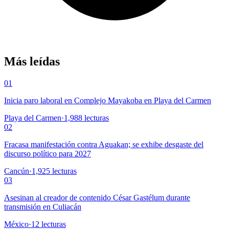
Más leídas
01
Inicia paro laboral en Complejo Mayakoba en Playa del Carmen
Playa del Carmen
·
1,988
lecturas
02
Fracasa manifestación contra Aguakan; se exhibe desgaste del
discurso político para 2027
Cancún
·
1,925
lecturas
03
Asesinan al creador de contenido César Gastélum durante
transmisión en Culiacán
México
·
12
lecturas