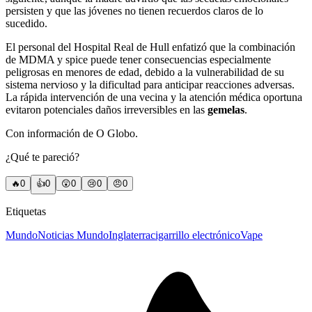
persisten y que las jóvenes no tienen recuerdos claros de lo
sucedido.
El personal del Hospital Real de Hull enfatizó que la combinación
de MDMA y spice puede tener consecuencias especialmente
peligrosas en menores de edad, debido a la vulnerabilidad de su
sistema nervioso y la dificultad para anticipar reacciones adversas.
La rápida intervención de una vecina y la atención médica oportuna
evitaron potenciales daños irreversibles en las
gemelas
.
Con información de O Globo.
¿Qué te pareció?
🔥
0
👍
0
😲
0
😢
0
😠
0
Etiquetas
Mundo
Noticias Mundo
Inglaterra
cigarrillo electrónico
Vape