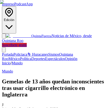
Impreso
Podcast
App
Edición
Noticias de México, desde
Quinta
Fuerza
Quintana Roo
Suscríbete gratis
Portada
Policiaca
🌀 Huracanes
Sismos
Quintana
Roo
México
Política
Deportes
Espectáculos
Opinión
Inicio
/
Mundo
Mundo
Gemelas de 13 años quedan inconscientes
tras usar cigarrillo electrónico en
Inglaterra
J