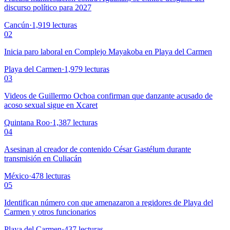
discurso político para 2027
Cancún
·
1,919
lecturas
02
Inicia paro laboral en Complejo Mayakoba en Playa del Carmen
Playa del Carmen
·
1,979
lecturas
03
Videos de Guillermo Ochoa confirman que danzante acusado de
acoso sexual sigue en Xcaret
Quintana Roo
·
1,387
lecturas
04
Asesinan al creador de contenido César Gastélum durante
transmisión en Culiacán
México
·
478
lecturas
05
Identifican número con que amenazaron a regidores de Playa del
Carmen y otros funcionarios
Playa del Carmen
·
437
lecturas