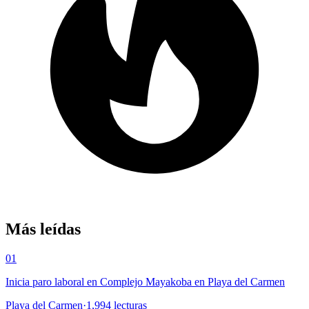
Más leídas
01
Inicia paro laboral en Complejo Mayakoba en Playa del Carmen
Playa del Carmen
·
1,994
lecturas