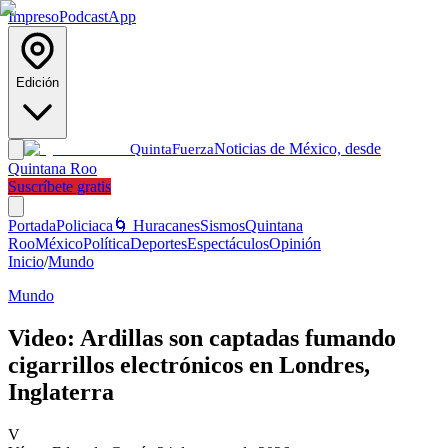
Impreso
Podcast
App
Edición
Noticias de México, desde
Quinta
Fuerza
Quintana Roo
Suscríbete gratis
Portada
Policiaca
🌀 Huracanes
Sismos
Quintana
Roo
México
Política
Deportes
Espectáculos
Opinión
Inicio
/
Mundo
Mundo
Video: Ardillas son captadas fumando
cigarrillos electrónicos en Londres,
Inglaterra
V