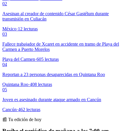
02
Asesinan al creador de contenido César Gastélum durante
transmisión en Culiacán
México
·
12
lecturas
03
Fallece trabajador de Xcaret en accidente en tramo de Playa del
Carmen a Puerto Morelos
Playa del Carmen
·
605
lecturas
04
Reportan a 23 personas desaparecidas en Quintana Roo
Quintana Roo
·
408
lecturas
05
Joven es asesinado durante ataque armado en Cancún
Cancún
·
462
lecturas
📰 Tu edición de hoy
Recibe el periódico de mañana a las 7:00 am