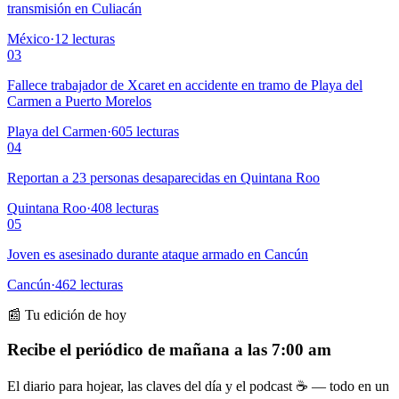
transmisión en Culiacán
México
·
12
lecturas
03
Fallece trabajador de Xcaret en accidente en tramo de Playa del
Carmen a Puerto Morelos
Playa del Carmen
·
605
lecturas
04
Reportan a 23 personas desaparecidas en Quintana Roo
Quintana Roo
·
408
lecturas
05
Joven es asesinado durante ataque armado en Cancún
Cancún
·
462
lecturas
📰 Tu edición de hoy
Recibe el periódico de mañana a las 7:00 am
El diario para hojear, las claves del día y el podcast ☕ — todo en un