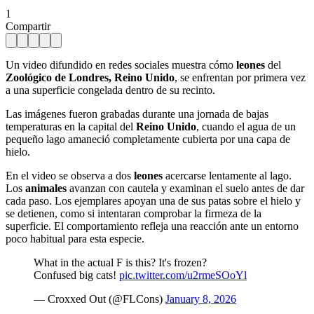
1
Compartir
Un video difundido en redes sociales muestra cómo
leones
del
Zoológico de Londres, Reino Unido
, se enfrentan por primera vez
a una superficie congelada dentro de su recinto.
Las imágenes fueron grabadas durante una jornada de bajas
temperaturas en la capital del
Reino Unido
, cuando el agua de un
pequeño lago amaneció completamente cubierta por una capa de
hielo.
En el video se observa a dos
leones
acercarse lentamente al lago.
Los
animales
avanzan con cautela y examinan el suelo antes de dar
cada paso. Los ejemplares apoyan una de sus patas sobre el hielo y
se detienen, como si intentaran comprobar la firmeza de la
superficie. El comportamiento refleja una reacción ante un entorno
poco habitual para esta especie.
What in the actual F is this? It's frozen?
Confused big cats!
pic.twitter.com/u2rmeSOoYl
— Croxxed Out (@FLCons)
January 8, 2026