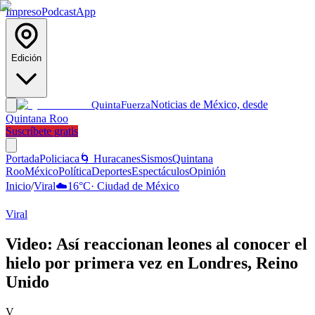
Impreso
Podcast
App
Edición
Noticias de México, desde
Quinta
Fuerza
Quintana Roo
Suscríbete gratis
Portada
Policiaca
🌀 Huracanes
Sismos
Quintana
Roo
México
Política
Deportes
Espectáculos
Opinión
Inicio
/
Viral
☁️
16
°C
·
Ciudad de México
Viral
Video: Así reaccionan leones al conocer el
hielo por primera vez en Londres, Reino
Unido
V