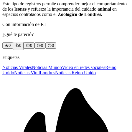
Este tipo de registros permite comprender mejor el comportamiento
de los
leones
y refuerza la importancia del cuidado
animal
en
espacios controlados como el
Zoológico de Londres.
Con información de RT
¿Qué te pareció?
🔥
0
👍
0
😲
0
😢
0
😠
0
Etiquetas
Noticias Virales
Noticias Mundo
Video en redes sociales
Reino
Unido
Noticias Viral
Londres
Noticias Reino Unido