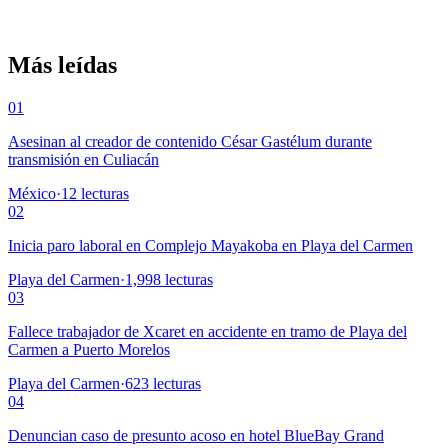
Más leídas
01
Asesinan al creador de contenido César Gastélum durante
transmisión en Culiacán
México
·
12
lecturas
02
Inicia paro laboral en Complejo Mayakoba en Playa del Carmen
Playa del Carmen
·
1,998
lecturas
03
Fallece trabajador de Xcaret en accidente en tramo de Playa del
Carmen a Puerto Morelos
Playa del Carmen
·
623
lecturas
04
Denuncian caso de presunto acoso en hotel BlueBay Grand