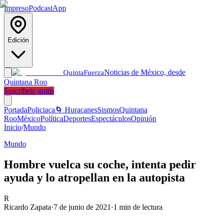
Impreso
Podcast
App
Edición
Noticias de México, desde
Quinta
Fuerza
Quintana Roo
Suscríbete gratis
Portada
Policiaca
🌀 Huracanes
Sismos
Quintana
Roo
México
Política
Deportes
Espectáculos
Opinión
Inicio
/
Mundo
Mundo
Hombre vuelca su coche, intenta pedir
ayuda y lo atropellan en la autopista
R
Ricardo Zapata
·
7 de junio de 2021
·
1
min de lectura