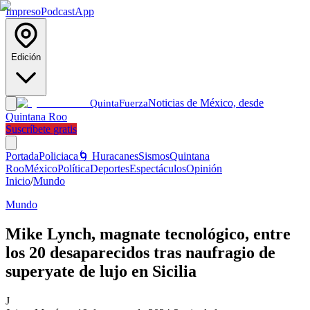
Impreso
Podcast
App
Edición
Noticias de México, desde
Quinta
Fuerza
Quintana Roo
Suscríbete gratis
Portada
Policiaca
🌀 Huracanes
Sismos
Quintana
Roo
México
Política
Deportes
Espectáculos
Opinión
Inicio
/
Mundo
Mundo
Mike Lynch, magnate tecnológico, entre
los 20 desaparecidos tras naufragio de
superyate de lujo en Sicilia
J