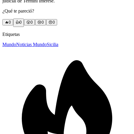
judicial de Termini Imerese.
¿Qué te pareció?
🔥
0
👍
0
😲
0
😢
0
😠
0
Etiquetas
Mundo
Noticias Mundo
Sicilia