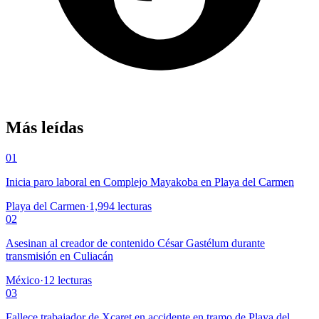
Más leídas
01
Inicia paro laboral en Complejo Mayakoba en Playa del Carmen
Playa del Carmen
·
1,994
lecturas
02
Asesinan al creador de contenido César Gastélum durante
transmisión en Culiacán
México
·
12
lecturas
03
Fallece trabajador de Xcaret en accidente en tramo de Playa del