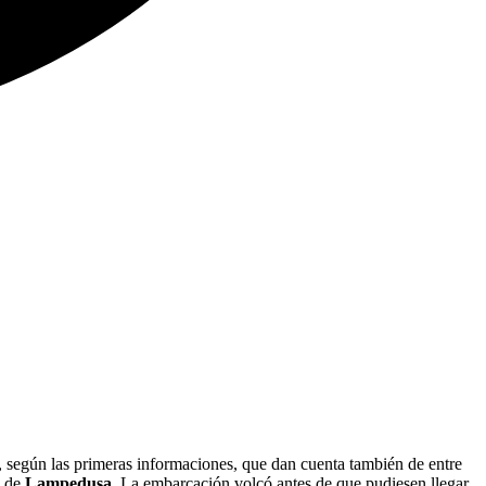
, según las primeras informaciones, que dan cuenta también de entre
e de
Lampedusa
. La embarcación volcó antes de que pudiesen llegar