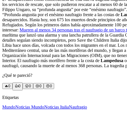
los servicios de rescate, que solo pudieron rescatar a al menos 60 
Filippo Ungaro, su “profunda angustia” por este “enésimo naufragio”.
“Profunda angustia por el enésimo naufragio frente a las costas de
La
desaparecidos. Hasta hoy, son 675 los muertos desde principios de año
Refugiados. Según los primeros datos había aproximadamente 100 perso
interesar:
Mueren al menos 34 personas tras el naufragio de un barco t
marítima que lanzó una alarma y una lancha patrullera de la Guardia 
detalles seguían siendo incompletos, pero Save the Children Italia di
Libia hace unos días, volcada con todos los migrantes en el mar. Los m
Mediterráneo central, una de las más mortíferas del mundo, y llegan 
Organización Internacional para las Migraciones (OIM), que no tienen e
Interior. El naufragio más mortífero frente a la costa de
Lampedusa
oc
naufragó, causando la muerte de al menos 368 personas. La tragedia p
¿Qué te pareció?
🔥
0
👍
0
😲
0
😢
0
😠
0
Etiquetas
Mundo
Noticias Mundo
Noticias Italia
Naufragio