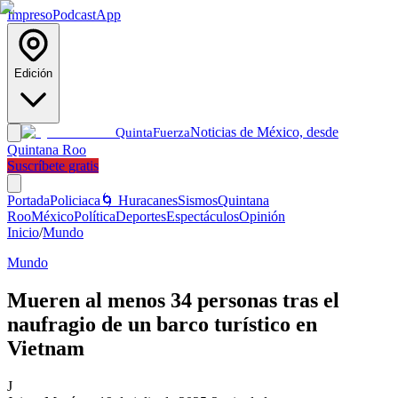
Impreso
Podcast
App
Edición
Noticias de México, desde
Quinta
Fuerza
Quintana Roo
Suscríbete gratis
Portada
Policiaca
🌀 Huracanes
Sismos
Quintana
Roo
México
Política
Deportes
Espectáculos
Opinión
Inicio
/
Mundo
Mundo
Mueren al menos 34 personas tras el
naufragio de un barco turístico en
Vietnam
J