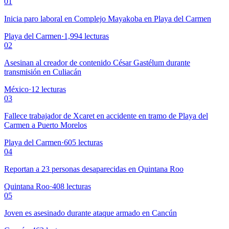
01
Inicia paro laboral en Complejo Mayakoba en Playa del Carmen
Playa del Carmen
·
1,994
lecturas
02
Asesinan al creador de contenido César Gastélum durante
transmisión en Culiacán
México
·
12
lecturas
03
Fallece trabajador de Xcaret en accidente en tramo de Playa del
Carmen a Puerto Morelos
Playa del Carmen
·
605
lecturas
04
Reportan a 23 personas desaparecidas en Quintana Roo
Quintana Roo
·
408
lecturas
05
Joven es asesinado durante ataque armado en Cancún