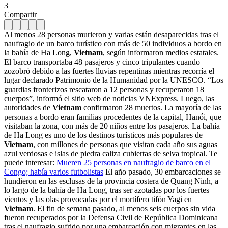
3
Compartir
Al menos 28 personas murieron y varias están desaparecidas tras el
naufragio de un barco turístico con más de 50 individuos a bordo en
la bahía de Ha Long,
Vietnam
, según informaron medios estatales.
El barco transportaba 48 pasajeros y cinco tripulantes cuando
zozobró debido a las fuertes lluvias repentinas mientras recorría el
lugar declarado Patrimonio de la Humanidad por la UNESCO. “Los
guardias fronterizos rescataron a 12 personas y recuperaron 18
cuerpos”, informó el sitio web de noticias VNExpress. Luego, las
autoridades de
Vietnam
confirmaron 28 muertos. La mayoría de las
personas a bordo eran familias procedentes de la capital, Hanói, que
visitaban la zona, con más de 20 niños entre los pasajeros. La bahía
de Ha Long es uno de los destinos turísticos más populares de
Vietnam
, con millones de personas que visitan cada año sus aguas
azul verdosas e islas de piedra caliza cubiertas de selva tropical. Te
puede interesar:
Mueren 25 personas en naufragio de barco en el
Congo; había varios futbolistas
El año pasado, 30 embarcaciones se
hundieron en las esclusas de la provincia costera de Quang Ninh, a
lo largo de la bahía de Ha Long, tras ser azotadas por los fuertes
vientos y las olas provocadas por el mortífero tifón Yagi en
Vietnam
. El fin de semana pasado, al menos seis cuerpos sin vida
fueron recuperados por la Defensa Civil de República Dominicana
tras el naufragio sufrido por una embarcación con migrantes en las