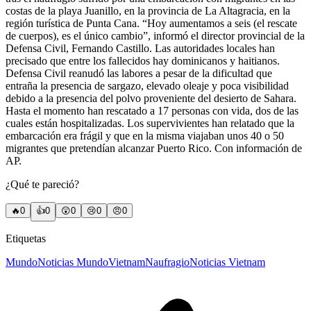
costas de la playa Juanillo, en la provincia de La Altagracia, en la
región turística de Punta Cana. “Hoy aumentamos a seis (el rescate
de cuerpos), es el único cambio”, informó el director provincial de la
Defensa Civil, Fernando Castillo. Las autoridades locales han
precisado que entre los fallecidos hay dominicanos y haitianos.
Defensa Civil reanudó las labores a pesar de la dificultad que
entraña la presencia de sargazo, elevado oleaje y poca visibilidad
debido a la presencia del polvo proveniente del desierto de Sahara.
Hasta el momento han rescatado a 17 personas con vida, dos de las
cuales están hospitalizadas. Los supervivientes han relatado que la
embarcación era frágil y que en la misma viajaban unos 40 o 50
migrantes que pretendían alcanzar Puerto Rico. Con información de
AP.
¿Qué te pareció?
🔥
0
👍
0
😲
0
😢
0
😠
0
Etiquetas
Mundo
Noticias Mundo
Vietnam
Naufragio
Noticias Vietnam