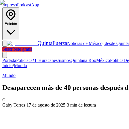
Impreso
Podcast
App
Edición
Quinta
Fuerza
Noticias de México, desde Quint
Suscríbete gratis
Portada
Policiaca
🌀 Huracanes
Sismos
Quintana Roo
México
Política
De
Inicio
/
Mundo
Mundo
Desaparecen más de 40 personas después d
G
Gaby Torres
·
17 de agosto de 2025
·
3
min de lectura