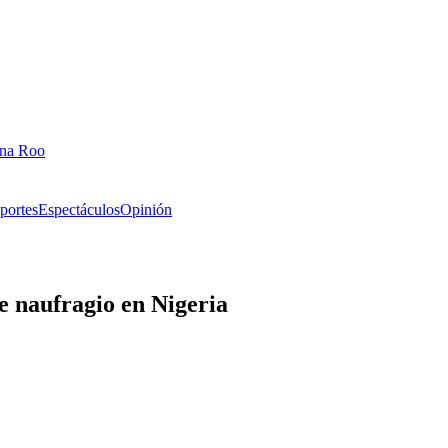
ana Roo
portes
Espectáculos
Opinión
e naufragio en Nigeria