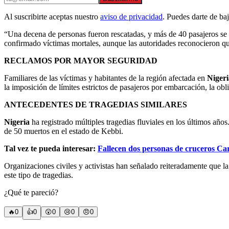
Al suscribirte aceptas nuestro
aviso de privacidad
. Puedes darte de ba
“Una decena de personas fueron rescatadas, y más de 40 pasajeros se
confirmado víctimas mortales, aunque las autoridades reconocieron que
RECLAMOS POR MAYOR SEGURIDAD
Familiares de las víctimas y habitantes de la región afectada en
Nigeri
la imposición de límites estrictos de pasajeros por embarcación, la obl
ANTECEDENTES DE TRAGEDIAS SIMILARES
Nigeria
ha registrado múltiples tragedias fluviales en los últimos añ
de 50 muertos en el estado de Kebbi.
Tal vez te pueda interesar:
Fallecen dos personas de cruceros Ca
Organizaciones civiles y activistas han señalado reiteradamente que la 
este tipo de tragedias.
¿Qué te pareció?
🔥
0
👍
0
😲
0
😢
0
😠
0