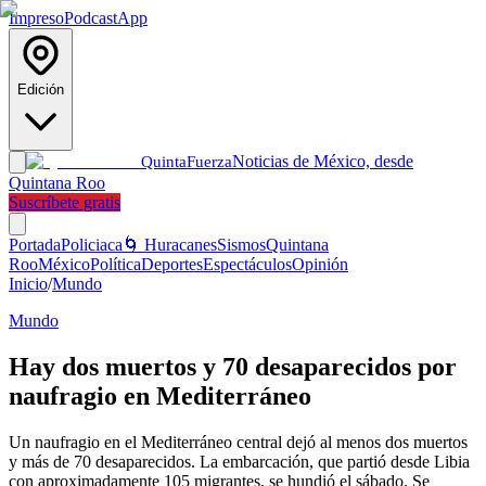
Impreso
Podcast
App
Edición
Noticias de México, desde
Quinta
Fuerza
Quintana Roo
Suscríbete gratis
Portada
Policiaca
🌀 Huracanes
Sismos
Quintana
Roo
México
Política
Deportes
Espectáculos
Opinión
Inicio
/
Mundo
Mundo
Hay dos muertos y 70 desaparecidos por
naufragio en Mediterráneo
Un naufragio en el Mediterráneo central dejó al menos dos muertos
y más de 70 desaparecidos. La embarcación, que partió desde Libia
con aproximadamente 105 migrantes, se hundió el sábado. Se