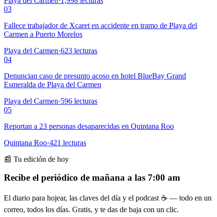
Playa del Carmen
·
1,998
lecturas
03
Fallece trabajador de Xcaret en accidente en tramo de Playa del
Carmen a Puerto Morelos
Playa del Carmen
·
623
lecturas
04
Denuncian caso de presunto acoso en hotel BlueBay Grand
Esmeralda de Playa del Carmen
Playa del Carmen
·
596
lecturas
05
Reportan a 23 personas desaparecidas en Quintana Roo
Quintana Roo
·
421
lecturas
📰 Tu edición de hoy
Recibe el periódico de mañana a las 7:00 am
El diario para hojear, las claves del día y el podcast ☕ — todo en un
correo, todos los días. Gratis, y te das de baja con un clic.