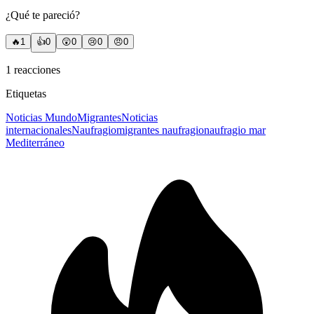
¿Qué te pareció?
🔥
1
👍
0
😲
0
😢
0
😠
0
1
reacciones
Etiquetas
Noticias Mundo
Migrantes
Noticias
internacionales
Naufragio
migrantes naufragio
naufragio mar
Mediterráneo