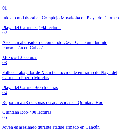
01
Inicia paro laboral en Complejo Mayakoba en Playa del Carmen
Playa del Carmen
·
1,994
lecturas
02
Asesinan al creador de contenido César Gastélum durante
transmisión en Culiacán
México
·
12
lecturas
03
Fallece trabajador de Xcaret en accidente en tramo de Playa del
Carmen a Puerto Morelos
Playa del Carmen
·
605
lecturas
04
Reportan a 23 personas desaparecidas en Quintana Roo
Quintana Roo
·
408
lecturas
05
Joven es asesinado durante ataque armado en Cancún