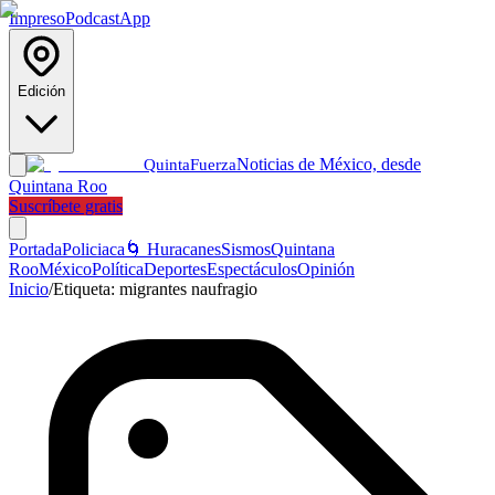
Impreso
Podcast
App
Edición
Noticias de México, desde
Quinta
Fuerza
Quintana Roo
Suscríbete gratis
Portada
Policiaca
🌀 Huracanes
Sismos
Quintana
Roo
México
Política
Deportes
Espectáculos
Opinión
Inicio
/
Etiqueta:
migrantes naufragio