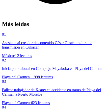
Más leídas
01
Asesinan al creador de contenido César Gastélum durante
transmisión en Culiacán
México
·
12
lecturas
02
Inicia paro laboral en Complejo Mayakoba en Playa del Carmen
Playa del Carmen
·
1,998
lecturas
03
Fallece trabajador de Xcaret en accidente en tramo de Playa del
Carmen a Puerto Morelos
Playa del Carmen
·
623
lecturas
04