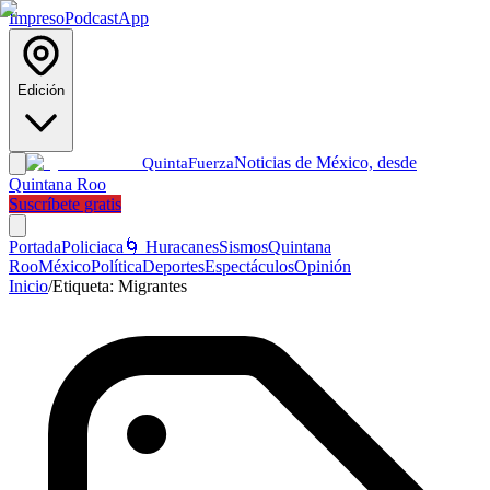
Impreso
Podcast
App
Edición
Noticias de México, desde
Quinta
Fuerza
Quintana Roo
Suscríbete gratis
Portada
Policiaca
🌀 Huracanes
Sismos
Quintana
Roo
México
Política
Deportes
Espectáculos
Opinión
Inicio
/
Etiqueta:
Migrantes