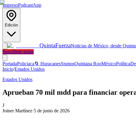
Impreso
Podcast
App
Edición
Quinta
Fuerza
Noticias de México, desde Quint
Suscríbete gratis
Portada
Policiaca
🌀 Huracanes
Sismos
Quintana Roo
México
Política
De
Inicio
/
Estados Unidos
Estados Unidos
Aprueban 70 mil mdd para financiar opera
J
Joiner Martínez
·
5 de junio de 2026