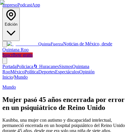
Impreso
Podcast
App
Edición
Noticias de México, desde
Quinta
Fuerza
Quintana Roo
Suscríbete gratis
Portada
Policiaca
🌀 Huracanes
Sismos
Quintana
Roo
México
Política
Deportes
Espectáculos
Opinión
Inicio
/
Mundo
Mundo
Mujer pasó 45 años encerrada por error
en un psiquiátrico de Reino Unido
Kasibba, una mujer con autismo y discapacidad intelectual,
permaneció encerrada en un hospital psiquiátrico del Reino Unido
durante 45 años, desde que era solo una niña de siete años.