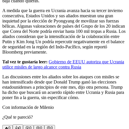
baja cuando quieras.
A medida que la guerra en Ucrania avanza hacia su tercer invierno
consecutiva, Estados Unidos y sus aliados muestran una gran
inquietud por la elección de Pyongyang de movilizar sus fuerzas
bélicas. Algunas valoraciones de países del Grupo de los 20 indican
que Corea del Norte podría enviar hasta 100 mil tropas a Rusia. Los
aliados consideran que la intensificación de la colaboración entre
Putin y Kim Jong Un podría repercutir negativamente en el balance
de seguridad en la región del Indo-Pacífico, según reportó
Bloomberg previamente.
Tal vez te gustaría leer:
Gobierno de EEUU autoriza que Ucrania
utilice misiles de largo alcance contra Rusia
Las discusiones entre los aliados sobre los ataques con misiles se
han intensificado desde que Donald Trump ganó las elecciones
estadounidenses a principios de este mes, dijo otra persona. Trump
ha dicho que buscará un acuerdo rápido entre Ucrania y Rusia para
poner fin a la guerra, sin especificar cómo.
Con información de Milenio
¿Qué te pareció?
🔥
0
👍
0
😲
0
😢
0
😠
0