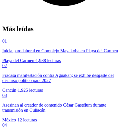
Más leídas
01
Inicia paro laboral en Complejo Mayakoba en Playa del Carmen
Playa del Carmen
·
1,988
lecturas
02
Fracasa manifestación contra Aguakan; se exhibe desgaste del
discurso político para 2027
Cancún
·
1,925
lecturas
03
Asesinan al creador de contenido César Gastélum durante
transmisión en Culiacán
México
·
12
lecturas
04