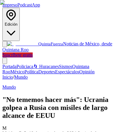
Impreso
Podcast
App
Edición
Noticias de México, desde
Quinta
Fuerza
Quintana Roo
Suscríbete gratis
Portada
Policiaca
🌀 Huracanes
Sismos
Quintana
Roo
México
Política
Deportes
Espectáculos
Opinión
Inicio
/
Mundo
Mundo
"No tememos hacer más": Ucrania
golpea a Rusia con misiles de largo
alcance de EEUU
M