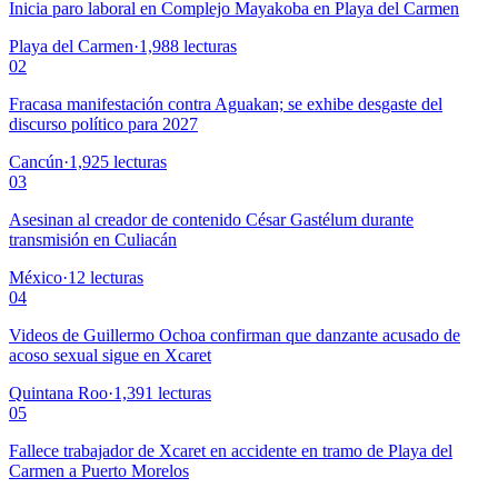
Inicia paro laboral en Complejo Mayakoba en Playa del Carmen
Playa del Carmen
·
1,988
lecturas
02
Fracasa manifestación contra Aguakan; se exhibe desgaste del
discurso político para 2027
Cancún
·
1,925
lecturas
03
Asesinan al creador de contenido César Gastélum durante
transmisión en Culiacán
México
·
12
lecturas
04
Videos de Guillermo Ochoa confirman que danzante acusado de
acoso sexual sigue en Xcaret
Quintana Roo
·
1,391
lecturas
05
Fallece trabajador de Xcaret en accidente en tramo de Playa del
Carmen a Puerto Morelos