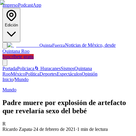
Impreso
Podcast
App
Edición
Noticias de México, desde
Quinta
Fuerza
Quintana Roo
Suscríbete gratis
Portada
Policiaca
🌀 Huracanes
Sismos
Quintana
Roo
México
Política
Deportes
Espectáculos
Opinión
Inicio
/
Mundo
Mundo
Padre muere por explosión de artefacto
que revelaría sexo del bebé
R
Ricardo Zapata
·
24 de febrero de 2021
·
1
min de lectura