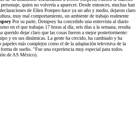
u personaje, quien no volvería a aparecer. Desde entonces, muchas han
as declaraciones de Ellen Pompeo hace ya un año y medio, dejaron claro
ultura, muy mal comportamiento, un ambiente de trabajo realmente
empsey
Por su parte, Dempsey ha concedido una entrevista al diario
 en el que trabajas 17 horas al día, seis días a la semana, resulta
a querido dejar claro que las cosas fueron a mejor posteriormente:
quipo y en sus dinámicas. La gente ha crecido, ha cambiado y ha
o papeles más complejos como el de la adaptación televisiva de la
en forma de sueño. "Fue una experiencia muy especial para todos.
ción de AS México).