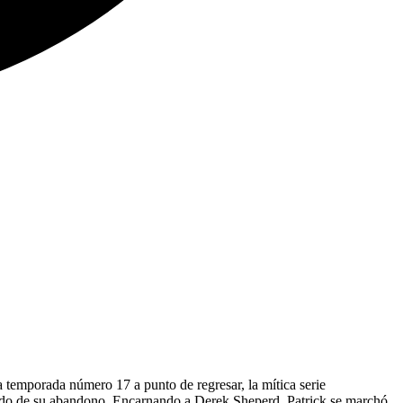
 temporada número 17 a punto de regresar, la mítica serie
blado de su abandono. Encarnando a Derek Sheperd, Patrick se marchó