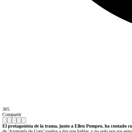
305
Compartir
El protagonista de la trama, junto a Ellen Pompeo, ha contado cua
de 'Anatomía de Grey' vuelve a dar que hablar, y no solo por sus ep