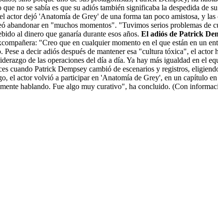
 que no se sabía es que su adiós también significaba la despedida de s
e el actor dejó 'Anatomía de Grey' de una forma tan poco amistosa, y l
anteó abandonar en "muchos momentos". "Tuvimos serios problemas de c
debido al dinero que ganaría durante esos años.
El adiós de Patrick D
ompañera: "Creo que en cualquier momento en el que están en un entorno
Pese a decir adiós después de mantener esa "cultura tóxica", el actor h
iderazgo de las operaciones del día a día. Ya hay más igualdad en el e
onces cuando Patrick Dempsey cambió de escenarios y registros, eligiend
go, el actor volvió a participar en 'Anatomía de Grey', en un capítulo 
lmente hablando. Fue algo muy curativo", ha concluido. (Con informa