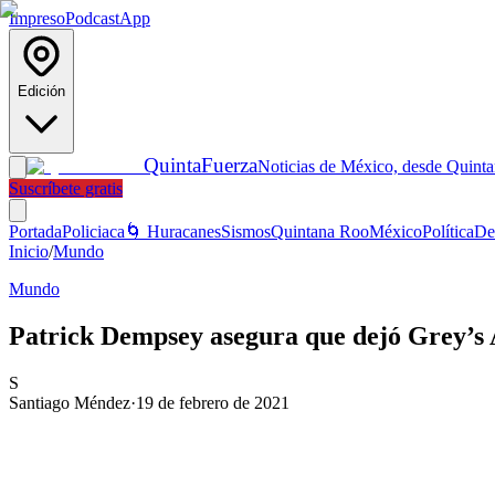
Impreso
Podcast
App
Edición
Quinta
Fuerza
Noticias de México, desde Quint
Suscríbete gratis
Portada
Policiaca
🌀 Huracanes
Sismos
Quintana Roo
México
Política
De
Inicio
/
Mundo
Mundo
Patrick Dempsey asegura que dejó Grey’s 
S
Santiago Méndez
·
19 de febrero de 2021