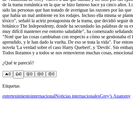
de la trama romántica en la que se hizo famoso hace ya cinco años. Lo
sido las personas que han tratado de averiguar las razones por las qu
que había un mal ambiente en los rodajes. Incluso ella misma se pl
tóxico", señaló la actriz protagonista de la trama, que decidió seguir 
británico The Independenty, donde ha secundado las palabras de su exc
muy difícil mantener ese entorno saludable", ha comenzado señalando. 
"Noté que las cosas cambiaban con respecto a cómo se gestionaba el l
aprendido, y le han dado la vuelta. De eso se trata la vida". Fue ent
novela 'La verdad sobre el caso Harry Quebert', y 'Devils'. Sin embar
Todos lloramos y a todos se nos removieron muchas cosas, emociona
¿Qué te pareció?
🔥
0
👍
0
😲
0
😢
0
😠
0
Etiquetas
entretenimiento
internacional
Noticias internacionales
Grey’s Anatomy