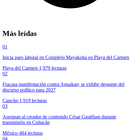
Más leídas
01
Inicia paro laboral en Complejo Mayakoba en Playa del Carmen
Playa del Carmen
·
1,979
lecturas
02
Fracasa manifestación contra Aguakan; se exhibe desgaste del
discurso político para 2027
Cancún
·
1,919
lecturas
03
Asesinan al creador de contenido César Gastélum durante
transmisión en Culiacán
México
·
484
lecturas
04