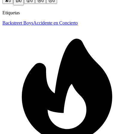
🔥
0
👍
0
😲
0
😢
0
😠
0
Etiquetas
Backstreet Boys
Accidente en Concierto