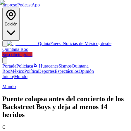
Impreso
Podcast
App
Edición
Noticias de México, desde
Quinta
Fuerza
Quintana Roo
Suscríbete gratis
Portada
Policiaca
🌀 Huracanes
Sismos
Quintana
Roo
México
Política
Deportes
Espectáculos
Opinión
Inicio
/
Mundo
Mundo
Puente colapsa antes del concierto de los
Backstreet Boys y deja al menos 14
heridos
C