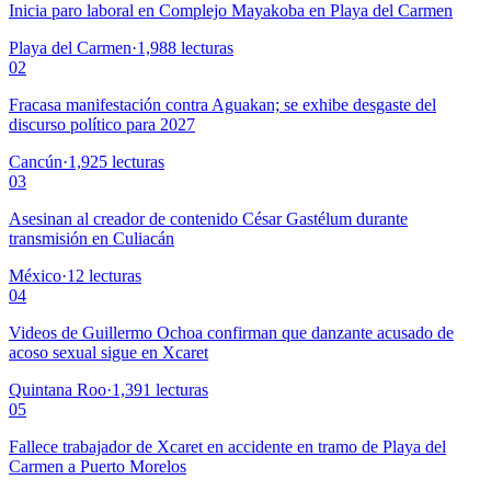
Inicia paro laboral en Complejo Mayakoba en Playa del Carmen
Playa del Carmen
·
1,988
lecturas
02
Fracasa manifestación contra Aguakan; se exhibe desgaste del
discurso político para 2027
Cancún
·
1,925
lecturas
03
Asesinan al creador de contenido César Gastélum durante
transmisión en Culiacán
México
·
12
lecturas
04
Videos de Guillermo Ochoa confirman que danzante acusado de
acoso sexual sigue en Xcaret
Quintana Roo
·
1,391
lecturas
05
Fallece trabajador de Xcaret en accidente en tramo de Playa del
Carmen a Puerto Morelos