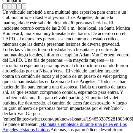
Compartir
Un vehículo embistió a una multitud que esperaba para entrar a un
club nocturno en East Hollywood,
Los Ángeles
, durante la
madrugada de este sábado, dejando 30 personas heridas. El
incidente ocurrió cerca de las 2:00 a.m., hora local, en Santa Monica
Boulevard, una zona muy transitada del barrio. De acuerdo con el
LAFD, al menos tres personas se encuentran en estado crítico,
mientras que las demás presentan lesiones de diversa gravedad.
Todas las víctimas fueron trasladadas a hospitales y centros de
traumatología locales, informó el capitán Adam Van Gerpen, vocero
del LAFD. Una fila de personas —la mayoría mujeres— se
encontraba esperando para ingresar al club nocturno cuando fueron
atropelladas por un Nissan Versa. El vehículo también impactó
contra un camión de tacos y el podio de un puesto de valet parking
que estaban instalados en la zona de
Los Ángeles
. “Todos estaban
haciendo fila para entrar a una discoteca. Había un carrito de tacos
ahí, así que estaban comprando comida, esperando para entrar. Y
también había una fila para el valet parking. El podio del valet
parking fue destrozado, el camión de tacos fue destrozado, y luego
un gran número de personas fueron impactadas por el vehículo”,
declaró Van Gerpen.
[embed]https://twitter.com/upuknews1/status/1946533879281803406
Te puede interesar:
Jefa mata a empleada durante una pelea en Los
Ángeles, Estados Unidos
Además, los paramédicos descubrieron