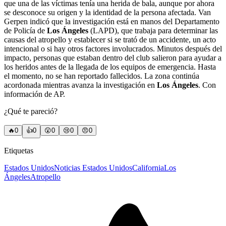
que una de las víctimas tenía una herida de bala, aunque por ahora
se desconoce su origen y la identidad de la persona afectada. Van
Gerpen indicó que la investigación está en manos del Departamento
de Policía de
Los Ángeles
(LAPD), que trabaja para determinar las
causas del atropello y establecer si se trató de un accidente, un acto
intencional o si hay otros factores involucrados. Minutos después del
impacto, personas que estaban dentro del club salieron para ayudar a
los heridos antes de la llegada de los equipos de emergencia. Hasta
el momento, no se han reportado fallecidos. La zona continúa
acordonada mientras avanza la investigación en
Los Ángeles
. Con
información de AP.
¿Qué te pareció?
🔥
0
👍
0
😲
0
😢
0
😠
0
Etiquetas
Estados Unidos
Noticias Estados Unidos
California
Los
Ángeles
Atropello