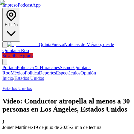
Impreso
Podcast
App
Edición
Noticias de México, desde
Quinta
Fuerza
Quintana Roo
Suscríbete gratis
Portada
Policiaca
🌀 Huracanes
Sismos
Quintana
Roo
México
Política
Deportes
Espectáculos
Opinión
Inicio
/
Estados Unidos
Estados Unidos
Video: Conductor atropella al menos a 30
personas en Los Ángeles, Estados Unidos
J
Joiner Martínez
·
19 de julio de 2025
·
2
min de lectura