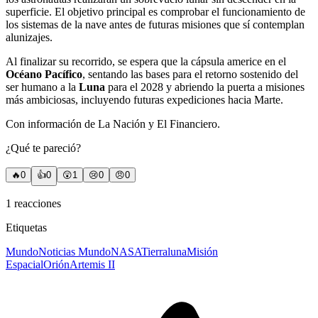
superficie. El objetivo principal es comprobar el funcionamiento de
los sistemas de la nave antes de futuras misiones que sí contemplan
alunizajes.
Al finalizar su recorrido, se espera que la cápsula americe en el
Océano Pacífico
, sentando las bases para el retorno sostenido del
ser humano a la
Luna
para el 2028 y abriendo la puerta a misiones
más ambiciosas, incluyendo futuras expediciones hacia Marte.
Con información de La Nación y El Financiero.
¿Qué te pareció?
🔥
0
👍
0
😲
1
😢
0
😠
0
1
reacciones
Etiquetas
Mundo
Noticias Mundo
NASA
Tierra
luna
Misión
Espacial
Orión
Artemis II