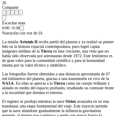
26
Compartir
Escuchar nota
0:00
/
0:36
Narración con voz de IA
La misión
Artemis II
recién partió del planeta y ya realizó su primer
hito en la historia espacial contemporánea, pues logró captar
imágenes inéditas de la
Tierra
en fase creciente, una vista que no
había sido observada por astronautas desde 1972. Este fenómeno es
de gran valor para la comunidad científica y para la humanidad
misma por su valor técnico y simbólico.
Las fotografías fueron obtenidas a una distancia aproximada de 67
mil kilómetros del planeta, gracias a una transmisión en vivo de la
NASA
. En ellas se aprecia a la
Tierra
como un cuerpo brillante y
aislado en medio del espacio profundo, resaltando su contraste frente
a la oscuridad que domina el entorno.
El registro se produjo mientras la nave
Orion
avanzaba en su ruta
translunar, una etapa fundamental del viaje. Este trayecto permite
que la nave abandone gradualmente la influencia gravitatoria
terrestre, al tiempo que comienza a sentir con mayor fuerza la