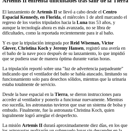
Artemis II enfrenta dificultades tras salir de la Tierra
El lanzamiento de
Artemis II
se llevó a cabo desde el
Centro
Espacial Kennedy, en Florida
, el miércoles 1 de abril marcando el
regreso de los vuelos tripulados hacia la
Luna
tras 53 años, y
aunque la tecnología ahora es más avanzada, no se libra de
dificultades, como la reportada recientemente para ir al baño.
Y es que la tripulación integrada por
Reid Wiseman, Victor
Glover, Christina Koch y Jeremy Hansen
, registró una avería en
el baño de la nave poco después de su lanzamiento, lo que impidió
que se pudiera usar de manera óptima durante varias horas.
La tripulación reportó sobre una "luz de advertencia parpadeante"
indicando que el ventilador del baño se había atascado, limitando su
funcionamiento solo para desechos sólidos, mientras que la urinaria
estaba totalmente de servicio.
Desde la base espacial en la
Tierra
, se dieron instrucciones para
acceder al ventilador y ponerlo a funcionar nuevamente. Mientras
eso sucedía, los astronautas tuvieron que usar un sistema de bolsa y
embudo. Finalmente, fue la astronauta Christina Koch, quien
logralmente logró arreglar el desperfecto.
La misión
Artemis II
durará aproximadamente diez días, en los que
los astronautas realizarán un sobrevuelo lunar sin descender en la