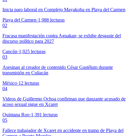
Inicia paro laboral en Complejo Mayakoba en Playa del Carmen
Playa del Carmen
·
1,988
lecturas
02
Fracasa manifestación contra Aguakan; se exhibe desgaste del
discurso político para 2027
Cancún
·
1,925
lecturas
03
Asesinan al creador de contenido César Gastélum durante
transmisión en Culiacán
México
·
12
lecturas
04
Videos de Guillermo Ochoa confirman que danzante acusado de
acoso sexual sigue en Xcaret
Quintana Roo
·
1,391
lecturas
05
Fallece trabajador de Xcaret en accidente en tramo de Playa del
Carmen a Puerto Morelos