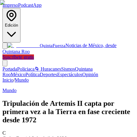
Impreso
Podcast
App
Edición
Noticias de México, desde
Quinta
Fuerza
Quintana Roo
Suscríbete gratis
Portada
Policiaca
🌀 Huracanes
Sismos
Quintana
Roo
México
Política
Deportes
Espectáculos
Opinión
Inicio
/
Mundo
Mundo
Tripulación de Artemis II capta por
primera vez a la Tierra en fase creciente
desde 1972
C