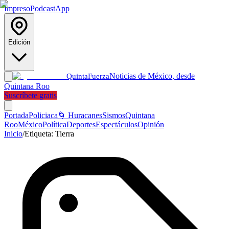
Impreso
Podcast
App
Edición
Noticias de México, desde
Quinta
Fuerza
Quintana Roo
Suscríbete gratis
Portada
Policiaca
🌀 Huracanes
Sismos
Quintana
Roo
México
Política
Deportes
Espectáculos
Opinión
Inicio
/
Etiqueta:
Tierra