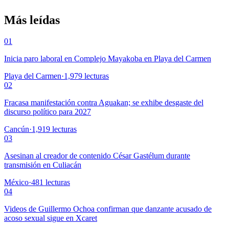
Más leídas
01
Inicia paro laboral en Complejo Mayakoba en Playa del Carmen
Playa del Carmen
·
1,979
lecturas
02
Fracasa manifestación contra Aguakan; se exhibe desgaste del
discurso político para 2027
Cancún
·
1,919
lecturas
03
Asesinan al creador de contenido César Gastélum durante
transmisión en Culiacán
México
·
481
lecturas
04
Videos de Guillermo Ochoa confirman que danzante acusado de
acoso sexual sigue en Xcaret