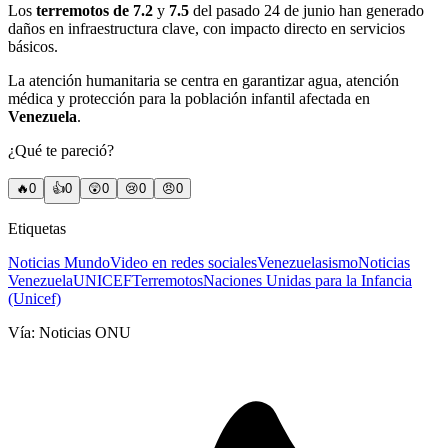
Los
terremotos de 7.2
y
7.5
del pasado 24 de junio han generado
daños en infraestructura clave, con impacto directo en servicios
básicos.
La atención humanitaria se centra en garantizar agua, atención
médica y protección para la población infantil afectada en
Venezuela
.
¿Qué te pareció?
🔥
0
👍
0
😲
0
😢
0
😠
0
Etiquetas
Noticias Mundo
Video en redes sociales
Venezuela
sismo
Noticias
Venezuela
UNICEF
Terremotos
Naciones Unidas para la Infancia
(Unicef)
Vía:
Noticias ONU