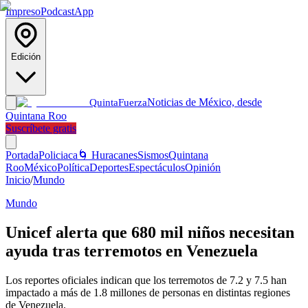
Impreso
Podcast
App
Edición
Noticias de México, desde
Quinta
Fuerza
Quintana Roo
Suscríbete gratis
Portada
Policiaca
🌀 Huracanes
Sismos
Quintana
Roo
México
Política
Deportes
Espectáculos
Opinión
Inicio
/
Mundo
Mundo
Unicef alerta que 680 mil niños necesitan
ayuda tras terremotos en Venezuela
Los reportes oficiales indican que los terremotos de 7.2 y 7.5 han
impactado a más de 1.8 millones de personas en distintas regiones
de Venezuela.