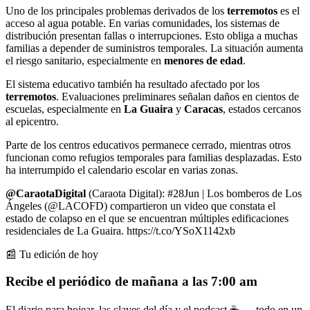
Uno de los principales problemas derivados de los
terremotos
es el
acceso al agua potable. En varias comunidades, los sistemas de
distribución presentan fallas o interrupciones. Esto obliga a muchas
familias a depender de suministros temporales. La situación aumenta
el riesgo sanitario, especialmente en
menores de edad
.
El sistema educativo también ha resultado afectado por los
terremotos
. Evaluaciones preliminares señalan daños en cientos de
escuelas, especialmente en
La Guaira
y
Caracas
, estados cercanos
al epicentro.
Parte de los centros educativos permanece cerrado, mientras otros
funcionan como refugios temporales para familias desplazadas. Esto
ha interrumpido el calendario escolar en varias zonas.
@CaraotaDigital
(Caraota Digital): #28Jun | Los bomberos de Los
Ángeles (@LACOFD) compartieron un video que constata el
estado de colapso en el que se encuentran múltiples edificaciones
residenciales de La Guaira. https://t.co/YSoX1142xb
📰 Tu edición de hoy
Recibe el periódico de mañana a las 7:00 am
El diario para hojear, las claves del día y el podcast ☕ — todo en un