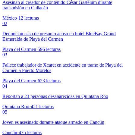
Asesinan al creador de contenido César Gastélum durante
transmisión en Culiacán
México
·
12
lecturas
02
Denuncian caso de presunto acoso en hotel BlueBay Grand
Esmeralda de Playa del Carmen
Playa del Carmen
·
596
lecturas
03
Fallece trabajador de Xcaret en accidente en tramo de Playa del
Carmen a Puerto Morelos
Playa del Carmen
·
623
lecturas
04
Reportan a 23 personas desaparecidas en Quintana Roo
Quintana Roo
·
421
lecturas
05
Joven es asesinado durante ataque armado en Cancún
Cancún
·
475
lecturas