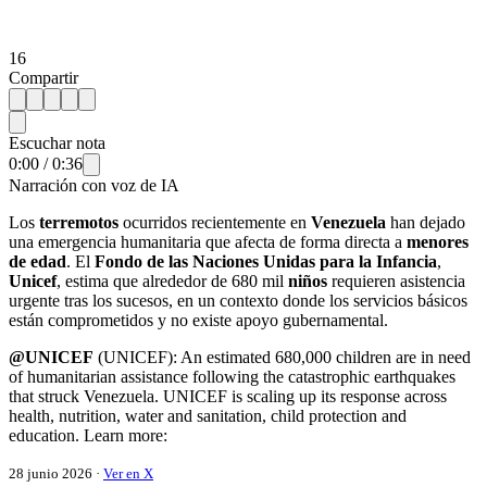
16
Compartir
Escuchar nota
0:00
/
0:36
Narración con voz de IA
Los
terremotos
ocurridos recientemente en
Venezuela
han dejado
una emergencia humanitaria que afecta de forma directa a
menores
de edad
. El
Fondo de las Naciones Unidas para la Infancia
,
Unicef
, estima que alrededor de 680 mil
niños
requieren asistencia
urgente tras los sucesos, en un contexto donde los servicios básicos
están comprometidos y no existe apoyo gubernamental.
@UNICEF
(UNICEF): An estimated 680,000 children are in need
of humanitarian assistance following the catastrophic earthquakes
that struck Venezuela. UNICEF is scaling up its response across
health, nutrition, water and sanitation, child protection and
education. Learn more:
28 junio 2026 ·
Ver en X