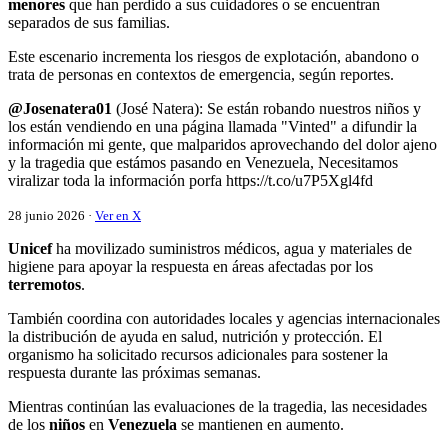
menores
que han perdido a sus cuidadores o se encuentran
separados de sus familias.
Este escenario incrementa los riesgos de explotación, abandono o
trata de personas en contextos de emergencia, según reportes.
@Josenatera01
(José Natera): Se están robando nuestros niños y
los están vendiendo en una página llamada "Vinted" a difundir la
información mi gente, que malparidos aprovechando del dolor ajeno
y la tragedia que estámos pasando en Venezuela, Necesitamos
viralizar toda la información porfa https://t.co/u7P5Xgl4fd
28 junio 2026 ·
Ver en X
Unicef
ha movilizado suministros médicos, agua y materiales de
higiene para apoyar la respuesta en áreas afectadas por los
terremotos
.
También coordina con autoridades locales y agencias internacionales
la distribución de ayuda en salud, nutrición y protección. El
organismo ha solicitado recursos adicionales para sostener la
respuesta durante las próximas semanas.
Mientras continúan las evaluaciones de la tragedia, las necesidades
de los
niños
en
Venezuela
se mantienen en aumento.