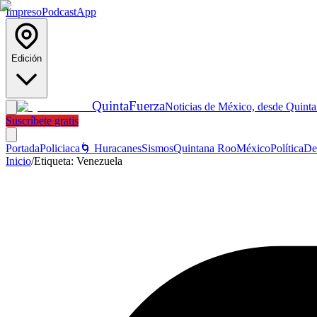
Impreso
Podcast
App
Edición
Quinta
Fuerza
Noticias de México, desde Quint
Suscríbete gratis
Portada
Policiaca
🌀 Huracanes
Sismos
Quintana Roo
México
Política
De
Inicio
/
Etiqueta:
Venezuela