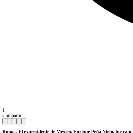
1
Compartir
Roma.- El expresidente de México, Enrique Peña Nieto, fue captado