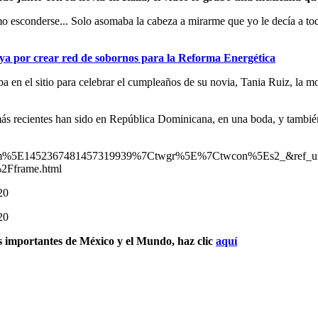
o esconderse... Solo asomaba la cabeza a mirarme que yo le decía a tod
a por crear red de sobornos para la Reforma Energética
 en el sitio para celebrar el cumpleaños de su novia, Tania Ruiz, la m
más recientes han sido en República Dominicana, en una boda, y tambié
rm%5E1452367481457319939%7Ctwgr%5E%7Ctwcon%5Es2_&ref_u
2Fframe.html
20
20
s importantes de México y el Mundo, haz clic
aquí