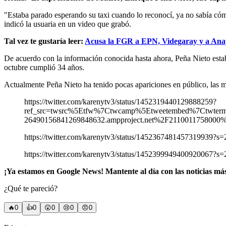
"Estaba parado esperando su taxi cuando lo reconocí, ya no sabía cóm
indicó la usuaria en un video que grabó.
Tal vez te gustaría leer:
Acusa la FGR a EPN, Videgaray y a Anay
De acuerdo con la información conocida hasta ahora, Peña Nieto estaba
octubre cumplió 34 años.
Actualmente Peña Nieto ha tenido pocas apariciones en público, las 
https://twitter.com/karenytv3/status/1452319440129888259?
ref_src=twsrc%5Etfw%7Ctwcamp%5Etweetembed%7Ctwte
26490156841269848632.ampproject.net%2F2110011758000%
https://twitter.com/karenytv3/status/1452367481457319939?s=
https://twitter.com/karenytv3/status/1452399949400920067?s=
¡Ya estamos en Google News! Mantente al día con las noticias má
¿Qué te pareció?
🔥
0
👍
0
😲
0
😢
0
😠
0