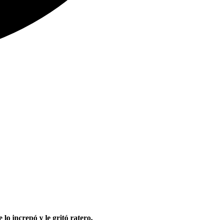
lo increpó y le gritó ratero.