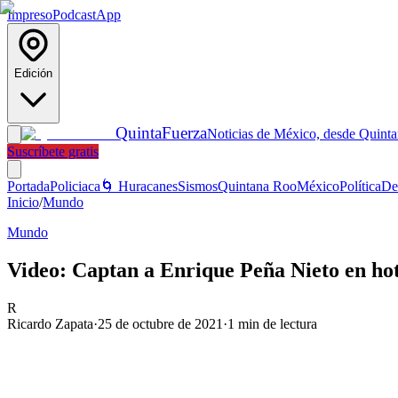
Impreso
Podcast
App
Edición
Quinta
Fuerza
Noticias de México, desde Quint
Suscríbete gratis
Portada
Policiaca
🌀 Huracanes
Sismos
Quintana Roo
México
Política
De
Inicio
/
Mundo
Mundo
Video: Captan a Enrique Peña Nieto en hotel
R
Ricardo Zapata
·
25 de octubre de 2021
·
1
min de lectura