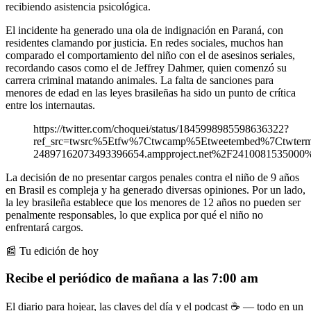
recibiendo asistencia psicológica.
El incidente ha generado una ola de indignación en Paraná, con
residentes clamando por justicia. En redes sociales, muchos han
comparado el comportamiento del niño con el de asesinos seriales,
recordando casos como el de Jeffrey Dahmer, quien comenzó su
carrera criminal matando animales. La falta de sanciones para
menores de edad en las leyes brasileñas ha sido un punto de crítica
entre los internautas.
https://twitter.com/choquei/status/1845998985598636322?
ref_src=twsrc%5Etfw%7Ctwcamp%5Etweetembed%7Ctwter
24897162073493396654.ampproject.net%2F2410081535000%
La decisión de no presentar cargos penales contra el niño de 9 años
en Brasil es compleja y ha generado diversas opiniones. Por un lado,
la ley brasileña establece que los menores de 12 años no pueden ser
penalmente responsables, lo que explica por qué el niño no
enfrentará cargos.
📰 Tu edición de hoy
Recibe el periódico de mañana a las 7:00 am
El diario para hojear, las claves del día y el podcast ☕ — todo en un