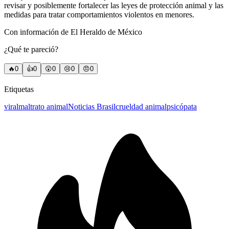
revisar y posiblemente fortalecer las leyes de protección animal y las
medidas para tratar comportamientos violentos en menores.
Con información de El Heraldo de México
¿Qué te pareció?
🔥
0
👍
0
😲
0
😢
0
😠
0
Etiquetas
viral
maltrato animal
Noticias Brasil
crueldad animal
psicópata