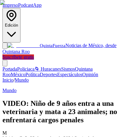
Impreso
Podcast
App
Edición
Noticias de México, desde
Quinta
Fuerza
Quintana Roo
Suscríbete gratis
Portada
Policiaca
🌀 Huracanes
Sismos
Quintana
Roo
México
Política
Deportes
Espectáculos
Opinión
Inicio
/
Mundo
Mundo
VIDEO: Niño de 9 años entra a una
veterinaria y mata a 23 animales; no
enfrentará cargos penales
M