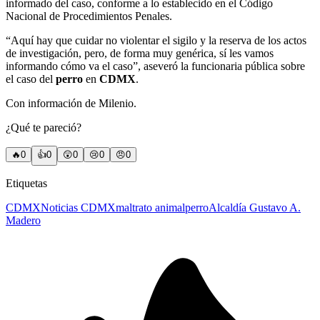
informado del caso, conforme a lo establecido en el Código
Nacional de Procedimientos Penales.
“Aquí hay que cuidar no violentar el sigilo y la reserva de los actos
de investigación, pero, de forma muy genérica, sí les vamos
informando cómo va el caso”, aseveró la funcionaria pública sobre
el caso del
perro
en
CDMX
.
Con información de Milenio.
¿Qué te pareció?
🔥
0
👍
0
😲
0
😢
0
😠
0
Etiquetas
CDMX
Noticias CDMX
maltrato animal
perro
Alcaldía Gustavo A.
Madero