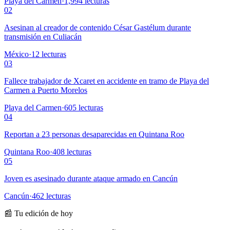
Playa del Carmen
·
1,994
lecturas
02
Asesinan al creador de contenido César Gastélum durante
transmisión en Culiacán
México
·
12
lecturas
03
Fallece trabajador de Xcaret en accidente en tramo de Playa del
Carmen a Puerto Morelos
Playa del Carmen
·
605
lecturas
04
Reportan a 23 personas desaparecidas en Quintana Roo
Quintana Roo
·
408
lecturas
05
Joven es asesinado durante ataque armado en Cancún
Cancún
·
462
lecturas
📰 Tu edición de hoy