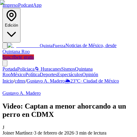
Impreso
Podcast
App
Edición
Noticias de México, desde
Quinta
Fuerza
Quintana Roo
Suscríbete gratis
Portada
Policiaca
🌀 Huracanes
Sismos
Quintana
Roo
México
Política
Deportes
Espectáculos
Opinión
Inicio
/
cdmx
/
Gustavo A. Madero
🌦️
23
°C
·
Ciudad de México
Gustavo A. Madero
Video: Captan a menor ahorcando a un
perro en CDMX
J
Joiner Martínez
·
3 de febrero de 2026
·
3
min de lectura