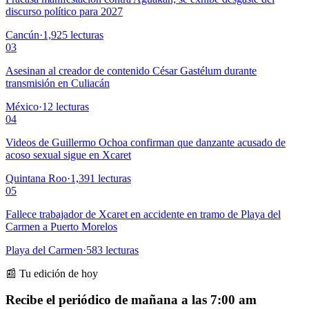
discurso político para 2027
Cancún
·
1,925
lecturas
03
Asesinan al creador de contenido César Gastélum durante
transmisión en Culiacán
México
·
12
lecturas
04
Videos de Guillermo Ochoa confirman que danzante acusado de
acoso sexual sigue en Xcaret
Quintana Roo
·
1,391
lecturas
05
Fallece trabajador de Xcaret en accidente en tramo de Playa del
Carmen a Puerto Morelos
Playa del Carmen
·
583
lecturas
📰 Tu edición de hoy
Recibe el periódico de mañana a las 7:00 am