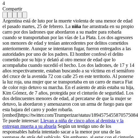
4
Compartir
Argentina está de luto por la muerte violenta de una menor de edad
el pasado martes, 25 de febrero. La
niña
fue arrastrada en su propio
carro por dos ladrones que abordaron a su madre para robarla
cuando se transportaban por las vías de La Plata. Los dos agresores
son menores de edad y tenían antecedentes por delitos cometidos
anteriormente. Aunque se intentaron fugar, fueron entregados a las
autoridades por uno de los padres. El hombre confesó el delito
cometido por su hijo y delató al otro menor de edad que lo
acompañaba cuando sucedió el hecho. Los dos ladrones, de 17 y 14
años respectivamente, estaban buscando a su víctima en el semáforo
del cruce de la avenida 72 con calle 25 en este territorio. Al ponerse
la luz roja, una mujer que se transportaba en un carro de marca Fiat
de color rojo detuvo su marcha. En el asiento de atrás estaba su hija,
Kim Gómez, de 7 años, protegida por el cinturón de seguridad. Los
dos delincuentes menores de edad, al percatarse de que la mujer se
detuvo, la abordaron y amenazaron con un arma de fuego para que
esta bajara del carro y poder robarla.
[embed]https://twitter.com/Trumperizar/status/189457545587057508
Te puede interesar:
Llevan a niña de cinco años al dentista y la
entregan muerta a su abuela
Según un testigo uno de los
responsables habría intentado sacar a la menor por una de las
ventanas de atrás del vehículo. Sin embargo, al estar con el cinturón