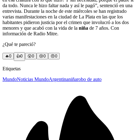
da todo. Nunca le hizo faltar nada y así le pagó”, sentenció en una
entrevista. Durante la noche de este miércoles se han registrado
varias manifestaciones en la ciudad de La Plata en las que los
habitantes pidieron justicia por el crimen que involucró a los dos
menores y que acabó con la vida de la
niña
de 7 años. Con
información de Radio Mitre.
¿Qué te pareció?
🔥
0
👍
0
😲
0
😢
0
😠
0
Etiquetas
Mundo
Noticias Mundo
Argentina
niña
robo de auto