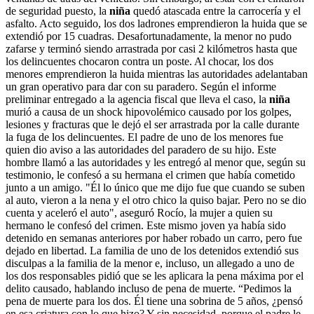
de seguridad puesto, la
niña
quedó atascada entre la carrocería y el
asfalto. Acto seguido, los dos ladrones emprendieron la huida que se
extendió por 15 cuadras. Desafortunadamente, la menor no pudo
zafarse y terminó siendo arrastrada por casi 2 kilómetros hasta que
los delincuentes chocaron contra un poste. Al chocar, los dos
menores emprendieron la huida mientras las autoridades adelantaban
un gran operativo para dar con su paradero. Según el informe
preliminar entregado a la agencia fiscal que lleva el caso, la
niña
murió a causa de un shock hipovolémico causado por los golpes,
lesiones y fracturas que le dejó el ser arrastrada por la calle durante
la fuga de los delincuentes. El padre de uno de los menores fue
quien dio aviso a las autoridades del paradero de su hijo. Este
hombre llamó a las autoridades y les entregó al menor que, según su
testimonio, le confesó a su hermana el crimen que había cometido
junto a un amigo. "Él lo único que me dijo fue que cuando se suben
al auto, vieron a la nena y el otro chico la quiso bajar. Pero no se dio
cuenta y aceleró el auto", aseguró Rocío, la mujer a quien su
hermano le confesó del crimen. Este mismo joven ya había sido
detenido en semanas anteriores por haber robado un carro, pero fue
dejado en libertad. La familia de uno de los detenidos extendió sus
disculpas a la familia de la menor e, incluso, un allegado a uno de
los dos responsables pidió que se les aplicara la pena máxima por el
delito causado, hablando incluso de pena de muerte. “Pedimos la
pena de muerte para los dos. Él tiene una sobrina de 5 años, ¿pensó
en esa criatura con lo que hizo? Y sin necesidad, porque el padre le