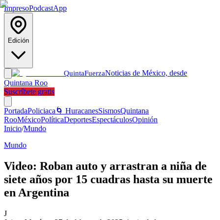
Impreso
Podcast
App
Edición
Noticias de México, desde
Quinta
Fuerza
Quintana Roo
Suscríbete gratis
Portada
Policiaca
🌀 Huracanes
Sismos
Quintana
Roo
México
Política
Deportes
Espectáculos
Opinión
Inicio
/
Mundo
Mundo
Video: Roban auto y arrastran a niña de
siete años por 15 cuadras hasta su muerte
en Argentina
J