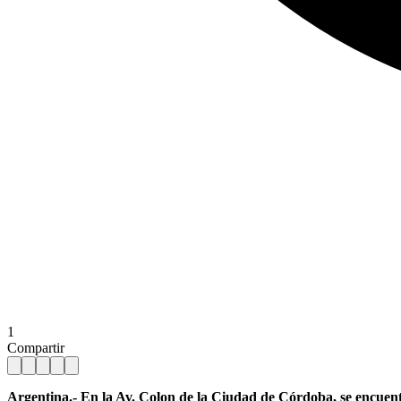
1
Compartir
Argentina.- En la Av. Colon de la Ciudad de Córdoba, se encuen