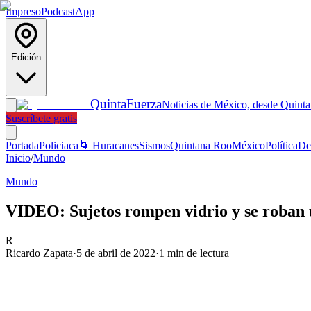
Impreso
Podcast
App
Edición
Quinta
Fuerza
Noticias de México, desde Quint
Suscríbete gratis
Portada
Policiaca
🌀 Huracanes
Sismos
Quintana Roo
México
Política
De
Inicio
/
Mundo
Mundo
VIDEO: Sujetos rompen vidrio y se roban 
R
Ricardo Zapata
·
5 de abril de 2022
·
1
min de lectura