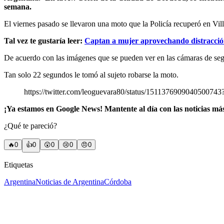
semana.
El viernes pasado se llevaron una moto que la Policía recuperó en Vi
Tal vez te gustaría leer:
Captan a mujer aprovechando distracción
De acuerdo con las imágenes que se pueden ver en las cámaras de segu
Tan solo 22 segundos le tomó al sujeto robarse la moto.
https://twitter.com/leoguevara80/status/151137690904
¡Ya estamos en Google News! Mantente al día con las noticias má
¿Qué te pareció?
🔥
0
👍
0
😲
0
😢
0
😠
0
Etiquetas
Argentina
Noticias de Argentina
Córdoba