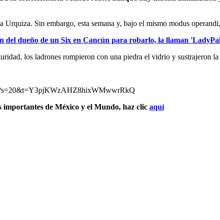
lla Urquiza. Sin embargo, esta semana y, bajo el mismo modus operandi,
 del dueño de un Six en Cancún para robarlo, la llaman 'LadyPal
ridad, los ladrones rompieron con una piedra el vidrio y sustrajeron la
0500743?s=20&t=Y3pjKWzAHZ8hixWMwwrRkQ
s importantes de México y el Mundo, haz clic
aquí