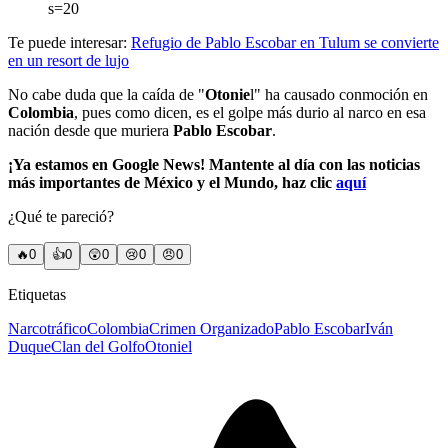
s=20
Te puede interesar:
Refugio de Pablo Escobar en Tulum se convierte
en un resort de lujo
No cabe duda que la caída de "
Otonie
l" ha causado conmoción en
Colombia
, pues como dicen, es el golpe más durio al narco en esa
nación desde que muriera
Pablo Escobar
.
¡Ya estamos en Google News! Mantente al día con las noticias
más importantes de México y el Mundo, haz clic
aquí
¿Qué te pareció?
🔥
0
👍
0
😲
0
😢
0
😠
0
Etiquetas
Narcotráfico
Colombia
Crimen Organizado
Pablo Escobar
Iván
Duque
Clan del Golfo
Otoniel