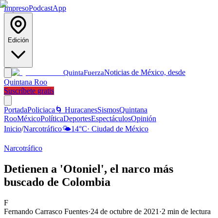
Impreso
Podcast
App
Edición
Noticias de México, desde
Quinta
Fuerza
Quintana Roo
Suscríbete gratis
Portada
Policiaca
🌀 Huracanes
Sismos
Quintana
Roo
México
Política
Deportes
Espectáculos
Opinión
Inicio
/
Narcotráfico
🌤️
14
°C
·
Ciudad de México
Narcotráfico
Detienen a 'Otoniel', el narco más
buscado de Colombia
F
Fernando Carrasco Fuentes
·
24 de octubre de 2021
·
2
min de lectura