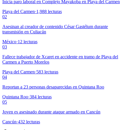
Inicia paro laboral en Complejo Mayakoba en Playa del Carmen
Playa del Carmen
·
1,988
lecturas
02
Asesinan al creador de contenido César Gastélum durante
transmisión en Culiacán
México
·
12
lecturas
03
Fallece trabajador de Xcaret en accidente en tramo de Playa del
Carmen a Puerto Morelos
Playa del Carmen
·
583
lecturas
04
Reportan a 23 personas desaparecidas en Quintana Roo
Quintana Roo
·
384
lecturas
05
Joven es asesinado durante ataque armado en Cancún
Cancún
·
432
lecturas