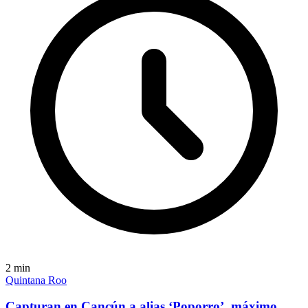
2
min
Quintana Roo
Capturan en Cancún a alias ‘Poporro’, máximo