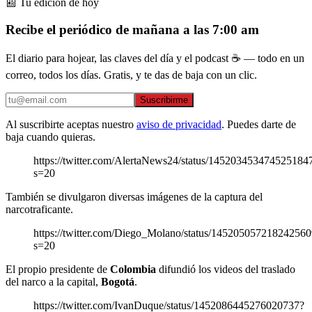
📰 Tu edición de hoy
Recibe el periódico de mañana a las 7:00 am
El diario para hojear, las claves del día y el podcast ☕ — todo en un
correo, todos los días. Gratis, y te das de baja con un clic.
Suscribirme
Al suscribirte aceptas nuestro
aviso de privacidad
. Puedes darte de
baja cuando quieras.
https://twitter.com/AlertaNews24/status/145203453474525184
s=20
También se divulgaron diversas imágenes de la captura del
narcotraficante.
https://twitter.com/Diego_Molano/status/14520505721824256
s=20
El propio presidente de
Colombia
difundió los videos del traslado
del narco a la capital,
Bogotá
.
https://twitter.com/IvanDuque/status/1452086445276020737?