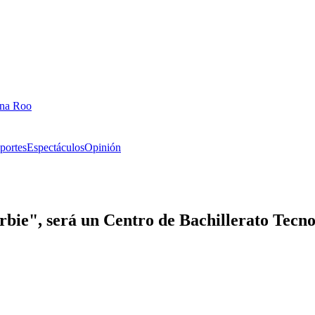
ana Roo
portes
Espectáculos
Opinión
bie", será un Centro de Bachillerato Tecno