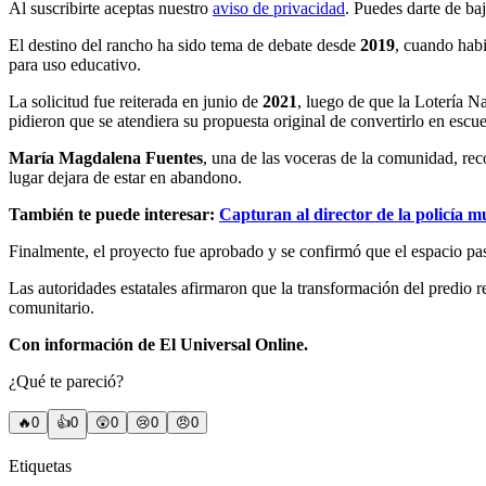
Al suscribirte aceptas nuestro
aviso de privacidad
. Puedes darte de ba
El destino del rancho ha sido tema de debate desde
2019
, cuando hab
para uso educativo.
La solicitud fue reiterada en junio de
2021
, luego de que la Lotería Na
pidieron que se atendiera su propuesta original de convertirlo en escu
María Magdalena Fuentes
, una de las voceras de la comunidad, rec
lugar dejara de estar en abandono.
También te puede interesar:
Capturan al director de la policía 
Finalmente, el proyecto fue aprobado y se confirmó que el espacio pa
Las autoridades estatales afirmaron que la transformación del predio 
comunitario.
Con información de El Universal Online.
¿Qué te pareció?
🔥
0
👍
0
😲
0
😢
0
😠
0
Etiquetas