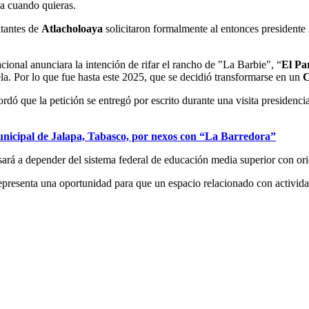
ja cuando quieras.
itantes de
Atlacholoaya
solicitaron formalmente al entonces presidente
cional anunciara la intención de rifar el rancho de "La Barbie", “
El Pa
ela. Por lo que fue hasta este 2025, que se decidió transformarse en un
C
ordó que la petición se entregó por escrito durante una visita presidenc
municipal de Jalapa, Tabasco, por nexos con “La Barredora”
sará a depender del sistema federal de educación media superior con or
representa una oportunidad para que un espacio relacionado con activida