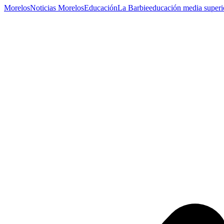
Morelos
Noticias Morelos
Educación
La Barbie
educación media superi