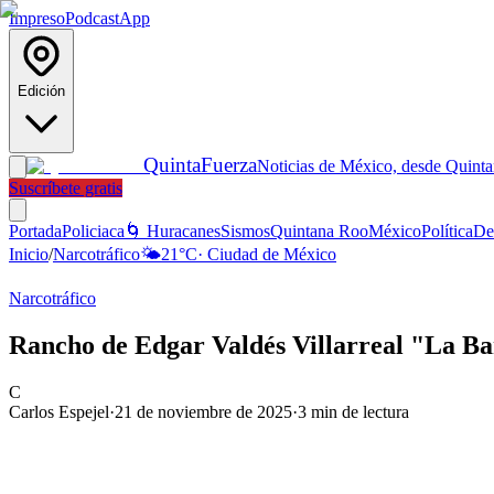
Impreso
Podcast
App
Edición
Quinta
Fuerza
Noticias de México, desde Quint
Suscríbete gratis
Portada
Policiaca
🌀 Huracanes
Sismos
Quintana Roo
México
Política
De
Inicio
/
Narcotráfico
🌤️
21
°C
·
Ciudad de México
Narcotráfico
Rancho de Edgar Valdés Villarreal "La Bar
C
Carlos Espejel
·
21 de noviembre de 2025
·
3
min de lectura