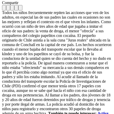
Compartir
Todos los niños frecuentemente repiten las acciones que ven de los
adultos, en especial las de sus padres las cuales en ocasiones no son
las mejores y reflejan el contexto en el que viven los infantes. Como
ocurrió con un niño de tres años de edad que jugaba a imitar el
oficio de sus padres: la venta de droga, el menor "ofrecía" a sus
compañeros del colegio papelitos con cocaína. El pequeño
originario de Chile asistía a la sala cuna "Juras reales" ubicada en la
comuna de Conchalí en la capital de ese país. Los hechos ocurrieron
cuando el menor bajaba del transporte escolar que lo llevaba al
kínder y uno de los papelitos se cayó de su bolsa, y fue la
conductora de la unidad quien se dio cuenta del hecho y no dudo en
reportarlo a la policía. De igual manera comenzaron a notar que el
niño estaba "ofreciendo" su mercancía a sus demás compañeros en
lo que él percibía como algo normal ya que era el oficio de sus
padres y sólo los estaba imitando. Al acudir al llamado de la
conductora del transporte escolar la Policía de Investigaciones de
Chile (PDI) confirmó el que menor tenía otros 17 papeles con
cocaína, aunque no se sabe qué hacía el niño con esa cantidad de
droga en sus pertenencias. Al llamar a los padres, dos jóvenes de 18
y 20 años de edad fueron detenidos por tráfico de drogas y tenencia
y por porte ilegal de armas. La policía acudió al domicilio de los
niños para registrarlo y encontraron otros 30 papeles de droga
además de un arma hechiza.
También te puede interesar:
Active