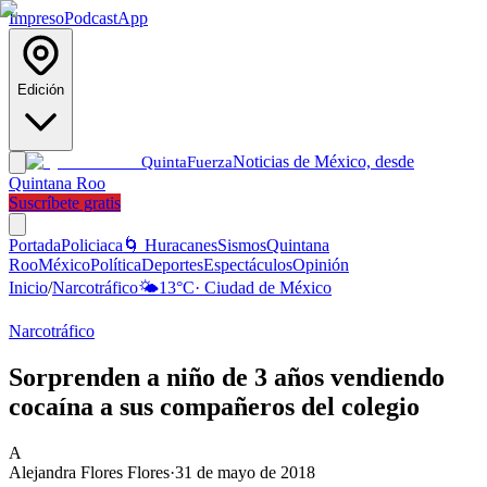
Impreso
Podcast
App
Edición
Noticias de México, desde
Quinta
Fuerza
Quintana Roo
Suscríbete gratis
Portada
Policiaca
🌀 Huracanes
Sismos
Quintana
Roo
México
Política
Deportes
Espectáculos
Opinión
Inicio
/
Narcotráfico
🌤️
13
°C
·
Ciudad de México
Narcotráfico
Sorprenden a niño de 3 años vendiendo
cocaína a sus compañeros del colegio
A
Alejandra Flores Flores
·
31 de mayo de 2018