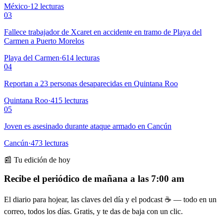
México
·
12
lecturas
03
Fallece trabajador de Xcaret en accidente en tramo de Playa del
Carmen a Puerto Morelos
Playa del Carmen
·
614
lecturas
04
Reportan a 23 personas desaparecidas en Quintana Roo
Quintana Roo
·
415
lecturas
05
Joven es asesinado durante ataque armado en Cancún
Cancún
·
473
lecturas
📰 Tu edición de hoy
Recibe el periódico de mañana a las 7:00 am
El diario para hojear, las claves del día y el podcast ☕ — todo en un
correo, todos los días. Gratis, y te das de baja con un clic.