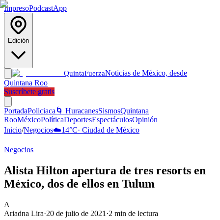
Impreso
Podcast
App
Edición
Noticias de México, desde
Quinta
Fuerza
Quintana Roo
Suscríbete gratis
Portada
Policiaca
🌀 Huracanes
Sismos
Quintana
Roo
México
Política
Deportes
Espectáculos
Opinión
Inicio
/
Negocios
☁️
14
°C
·
Ciudad de México
Negocios
Alista Hilton apertura de tres resorts en
México, dos de ellos en Tulum
A
Ariadna Lira
·
20 de julio de 2021
·
2
min de lectura