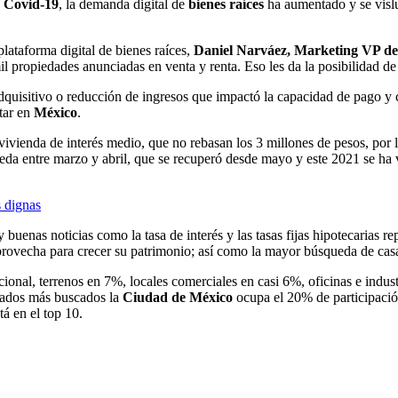
e
Covid-19
, la demanda digital de
bienes raíces
ha aumentado y se visl
plataforma digital de bienes raíces,
Daniel Narváez, Marketing VP de 
il propiedades anunciadas en venta y renta. Eso les da la posibilidad d
uisitivo o reducción de ingresos que impactó la capacidad de pago y c
tar en
México
.
ivienda de interés medio, que no rebasan los 3 millones de pesos, por l
eda entre marzo y abril, que se recuperó desde mayo y este 2021 se ha
 dignas
 buenas noticias como la tasa de interés y las tasas fijas hipotecarias
 aprovecha para crecer su patrimonio; así como la mayor búsqueda de ca
onal, terrenos en 7%, locales comerciales en casi 6%, oficinas e industr
tados más buscados la
Ciudad de México
ocupa el 20% de participació
tá en el top 10.