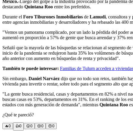
México.
-Luego del golpe a la industria provocado por la pandemia d
destacando
Quintana Roo
entre los preferidos.
Durante el
Foro Tiburones Inmobiliarios
de
Lamudi
, consultora y 
entre agencias inmobiliarias y desarrolladores y ha rebasado las 400 m
"Vemos un pamorama complicado, por un lado la pérdida del poder adq
aumentó en proporción a 57% de gente que busca arrendar y 37% ren
Señaló que la mayoría de las búsquedas se relacionan al segmento de v
inicio de la pandemia se redujeron hasta 35% los volúmenes de búsqu
año anterior con aumento en búsquedas de renta y privacidad".
También te puede interesar:
Familias de Tulum acceden a viviendas
Sin embargo,
Daniel Narváez
dijo que no todo son retos, también hay
vivienda para invertir o rentar, sobre todo para el segmento alto que
"La gente busca residencial, casas y departamentos en 82% a nivel naci
buscan casas en 53%, departamentos en 31%. En el ranking de los es
estados con más generación de demanda", mientras
Quintana Roo
es
¿Qué te pareció?
🔥
0
👍
0
😲
0
😢
0
😠
0