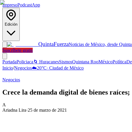
Impreso
Podcast
App
Edición
Quinta
Fuerza
Noticias de México, desde Quint
Suscríbete gratis
Portada
Policiaca
🌀 Huracanes
Sismos
Quintana Roo
México
Política
De
Inicio
/
Negocios
☁️
20
°C
·
Ciudad de México
Negocios
Crece la demanda digital de bienes raíces;
A
Ariadna Lira
·
25 de marzo de 2021