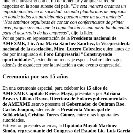
mucho entusiasmo con el fin de fomentar y ampliar la red de
negocios en la zona sureste del país. "
De esta manera creamos un
impacto positivo en la sociedad, creando plataformas de negocios
en donde todos los participantes puedan tener un acercamiento
".
"
Nos sentimos orgullosas de contar con conferencistas de primer
nivel porque creemos que la capacitación es una pieza fundamental
para el desarrollo de las empresas
", dijo la líder.
Por su parte, en representación de la
Presidenta nacional de
AMEXME, Lic. Ana María Sánchez Sánchez, la Vicepresidenta
nacional de la asociación, Mtra. Lucero Cabrales
; quien antes de
dar por inaugurado el
Foro Empresarial "Construyendo
oportunidades"
, extendió un mensaje especial sobre liderazgo,
además de agradecer por la invitación a este evento empresarial.
Ceremonia por sus 15 años
En una ceremonia especial, para celebrar los
15 años de
AMEXME Capítulo Riviera Maya,
presentada por
Adriana
Bravo y Liliana Bravo, Directora de Enlaces gubernamentales
de AMEXME,
estuvo presente el
Gobernador de Quintan Roo,
Carlos Joaquín,
además de la
Presidenta Municipal de
Solidaridad, Cristina Torres Gómez,
entre otras importantes
autoridades.
Estuvieron presentes ademas, la
Diputada Mayuli Martínez
Simón, representante del Congreso del Estado; Lic. Luis García