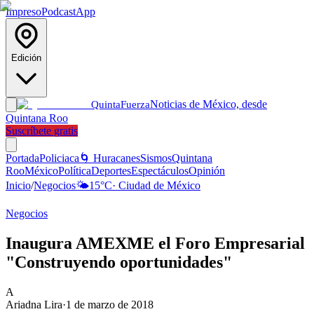
Impreso
Podcast
App
Edición
Noticias de México, desde
Quinta
Fuerza
Quintana Roo
Suscríbete gratis
Portada
Policiaca
🌀 Huracanes
Sismos
Quintana
Roo
México
Política
Deportes
Espectáculos
Opinión
Inicio
/
Negocios
🌤️
15
°C
·
Ciudad de México
Negocios
Inaugura AMEXME el Foro Empresarial
"Construyendo oportunidades"
A
Ariadna Lira
·
1 de marzo de 2018