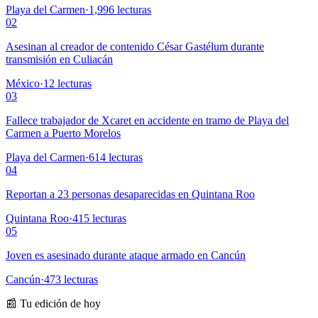
Playa del Carmen
·
1,996
lecturas
02
Asesinan al creador de contenido César Gastélum durante
transmisión en Culiacán
México
·
12
lecturas
03
Fallece trabajador de Xcaret en accidente en tramo de Playa del
Carmen a Puerto Morelos
Playa del Carmen
·
614
lecturas
04
Reportan a 23 personas desaparecidas en Quintana Roo
Quintana Roo
·
415
lecturas
05
Joven es asesinado durante ataque armado en Cancún
Cancún
·
473
lecturas
📰 Tu edición de hoy