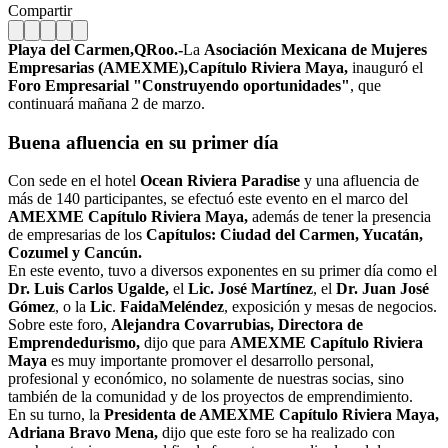
Compartir
Playa del Carmen,QRoo.-
La
Asociación Mexicana de Mujeres
Empresarias (AMEXME),Capítulo Riviera Maya,
inauguró el
Foro Empresarial "Construyendo oportunidades"
, que
continuará mañana 2 de marzo.
Buena afluencia en su primer día
Con sede en el hotel
Ocean Riviera Paradise
y una afluencia de
más de 140 participantes, se efectuó este evento en el marco del
AMEXME Capítulo Riviera Maya,
además de tener la presencia
de empresarias de los
Capítulos: Ciudad del Carmen, Yucatán,
Cozumel y Cancún.
En este evento, tuvo a diversos exponentes en su primer día como el
Dr. Luis Carlos Ugalde,
el
Lic. José Martínez
, el
Dr. Juan José
Gómez
, o la
Lic
.
Faida
Meléndez
, exposición y mesas de negocios.
Sobre este foro,
Alejandra Covarrubias, Directora de
Emprendedurismo,
dijo que para
AMEXME Capítulo Riviera
Maya
es muy importante promover el desarrollo personal,
profesional y económico, no solamente de nuestras socias, sino
también de la comunidad y de los proyectos de emprendimiento.
En su turno, la
Presidenta de AMEXME Capítulo Riviera Maya,
Adriana Bravo Mena,
dijo que este foro se ha realizado con