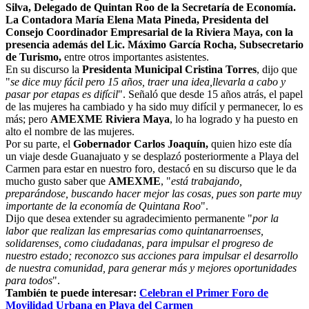
Silva, Delegado de Quintan Roo de la Secretaría de Economía.
La Contadora María Elena Mata Pineda, Presidenta del
Consejo Coordinador Empresarial de la Riviera Maya, con la
presencia además del Lic. Máximo García Rocha, Subsecretario
de Turismo,
entre otros importantes asistentes.
En su discurso la
Presidenta Municipal Cristina Torres
, dijo que
"
se dice muy fácil pero 15 años, traer una idea,llevarla a cabo y
pasar por etapas es difícil
". Señaló que desde 15 años atrás, el papel
de las mujeres ha cambiado y ha sido muy difícil y permanecer, lo es
más; pero
AMEXME Riviera Maya
, lo ha logrado y ha puesto en
alto el nombre de las mujeres.
Por su parte, el
Gobernador Carlos Joaquín,
quien hizo este día
un viaje desde Guanajuato y se desplazó posteriormente a Playa del
Carmen para estar en nuestro foro, destacó en su discurso que le da
mucho gusto saber que
AMEXME
, "
está trabajando,
preparándose, buscando hacer mejor las cosas, pues son parte muy
importante de la economía de Quintana Roo
".
Dijo que desea extender su agradecimiento permanente "
por la
labor que realizan las empresarias como quintanarroenses,
solidarenses, como ciudadanas, para impulsar el progreso de
nuestro estado; reconozco sus acciones para impulsar el desarrollo
de nuestra comunidad, para generar más y mejores oportunidades
para todos
".
También te puede interesar:
Celebran el Primer Foro de
Movilidad Urbana en Playa del Carmen