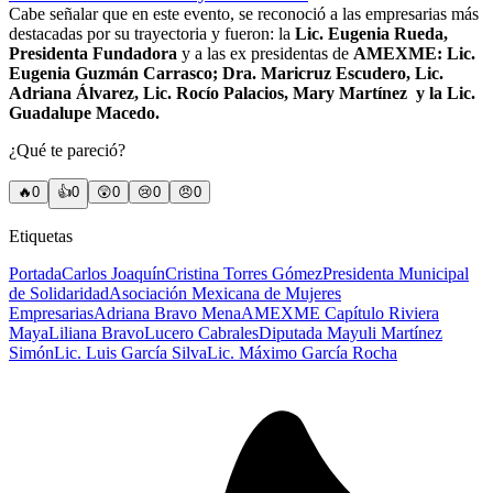
Cabe señalar que en este evento, se reconoció a las empresarias más
destacadas por su trayectoria y fueron: la
Lic. Eugenia Rueda,
Presidenta Fundadora
y a las ex presidentas de
AMEXME: Lic.
Eugenia Guzmán Carrasco; Dra. Maricruz Escudero, Lic.
Adriana Álvarez, Lic. Rocío Palacios, Mary Martínez y la Lic.
Guadalupe Macedo.
¿Qué te pareció?
🔥
0
👍
0
😲
0
😢
0
😠
0
Etiquetas
Portada
Carlos Joaquín
Cristina Torres Gómez
Presidenta Municipal
de Solidaridad
Asociación Mexicana de Mujeres
Empresarias
Adriana Bravo Mena
AMEXME Capítulo Riviera
Maya
Liliana Bravo
Lucero Cabrales
Diputada Mayuli Martínez
Simón
Lic. Luis García Silva
Lic. Máximo García Rocha