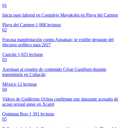
01
Inicia paro laboral en Complejo Mayakoba en Playa del Carmen
Playa del Carmen
·
1,988
lecturas
02
Fracasa manifestación contra Aguakan; se exhibe desgaste del
discurso político para 2027
Cancún
·
1,925
lecturas
03
Asesinan al creador de contenido César Gastélum durante
transmisión en Culiacán
México
·
12
lecturas
04
Videos de Guillermo Ochoa confirman que danzante acusado de
acoso sexual sigue en Xcaret
Quintana Roo
·
1,391
lecturas
05