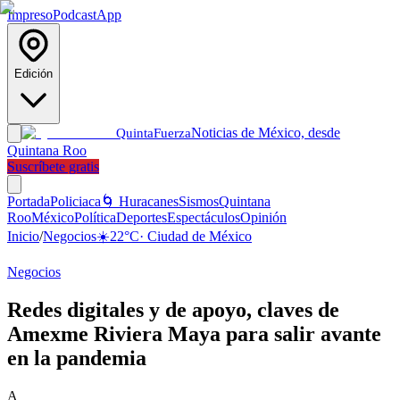
Impreso
Podcast
App
Edición
Noticias de México, desde
Quinta
Fuerza
Quintana Roo
Suscríbete gratis
Portada
Policiaca
🌀 Huracanes
Sismos
Quintana
Roo
México
Política
Deportes
Espectáculos
Opinión
Inicio
/
Negocios
☀️
22
°C
·
Ciudad de México
Negocios
Redes digitales y de apoyo, claves de
Amexme Riviera Maya para salir avante
en la pandemia
A