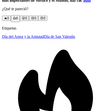
más importantes de México y el Mundo, haz clic
aquí
¿Qué te pareció?
🔥
0
👍
0
😲
0
😢
0
😠
0
Etiquetas
Día del Amor y la Amistad
Día de San Valentín