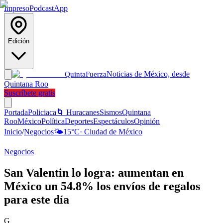
Impreso
Podcast
App
Edición
Noticias de México, desde
Quinta
Fuerza
Quintana Roo
Suscríbete gratis
Portada
Policiaca
🌀 Huracanes
Sismos
Quintana
Roo
México
Política
Deportes
Espectáculos
Opinión
Inicio
/
Negocios
🌤️
15
°C
·
Ciudad de México
Negocios
San Valentin lo logra: aumentan en
México un 54.8% los envíos de regalos
para este día
G