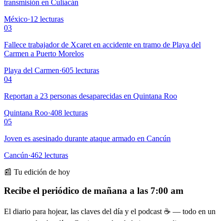
transmisión en Culiacán
México
·
12
lecturas
03
Fallece trabajador de Xcaret en accidente en tramo de Playa del
Carmen a Puerto Morelos
Playa del Carmen
·
605
lecturas
04
Reportan a 23 personas desaparecidas en Quintana Roo
Quintana Roo
·
408
lecturas
05
Joven es asesinado durante ataque armado en Cancún
Cancún
·
462
lecturas
📰 Tu edición de hoy
Recibe el periódico de mañana a las 7:00 am
El diario para hojear, las claves del día y el podcast ☕ — todo en un