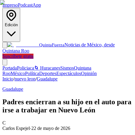
Impreso
Podcast
App
Edición
Noticias de México, desde
Quinta
Fuerza
Quintana Roo
Suscríbete gratis
Portada
Policiaca
🌀 Huracanes
Sismos
Quintana
Roo
México
Política
Deportes
Espectáculos
Opinión
Inicio
/
nuevo leon
/
Guadalupe
Guadalupe
Padres encierran a su hijo en el auto para
irse a trabajar en Nuevo León
C
Carlos Espejel
·
22 de mayo de 2026