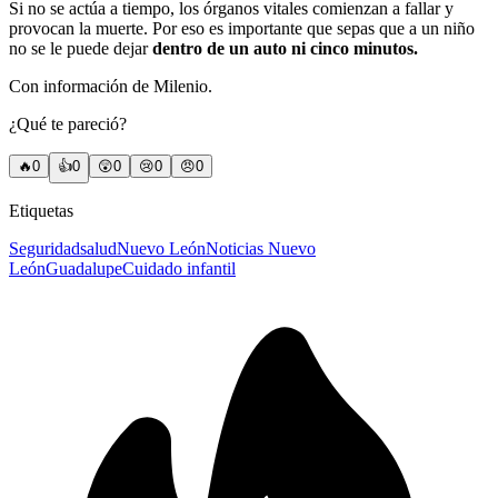
Si no se actúa a tiempo, los órganos vitales comienzan a fallar y
provocan la muerte. Por eso es importante que sepas que a un niño
no se le puede dejar
dentro de un auto
ni cinco minutos.
Con información de Milenio.
¿Qué te pareció?
🔥
0
👍
0
😲
0
😢
0
😠
0
Etiquetas
Seguridad
salud
Nuevo León
Noticias Nuevo
León
Guadalupe
Cuidado infantil