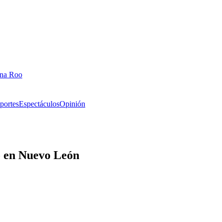
ana Roo
portes
Espectáculos
Opinión
o en Nuevo León