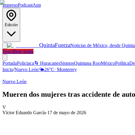
Impreso
Podcast
App
Edición
Quinta
Fuerza
Noticias de México, desde Quint
Suscríbete gratis
Portada
Policiaca
🌀 Huracanes
Sismos
Quintana Roo
México
Política
De
Inicio
/
Nuevo León
🌤️
26
°C
·
Monterrey
Nuevo León
Mueren dos mujeres tras accidente de aut
V
Víctor Eduardo García
·
17 de mayo de 2026