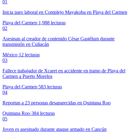
01
Inicia paro laboral en Complejo Mayakoba en Playa del Carmen
Playa del Carmen
·
1,988
lecturas
02
Asesinan al creador de contenido César Gastélum durante
transmisión en Culiacán
México
·
12
lecturas
03
Fallece trabajador de Xcaret en accidente en tramo de Playa del
Carmen a Puerto Morelos
Playa del Carmen
·
583
lecturas
04
Reportan a 23 personas desaparecidas en Quintana Roo
Quintana Roo
·
384
lecturas
05
Joven es asesinado durante ataque armado en Cancún