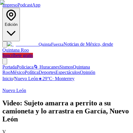
Impreso
Podcast
App
Edición
Noticias de México, desde
Quinta
Fuerza
Quintana Roo
Suscríbete gratis
Portada
Policiaca
🌀 Huracanes
Sismos
Quintana
Roo
México
Política
Deportes
Espectáculos
Opinión
Inicio
/
Nuevo León
☀️
29
°C
·
Monterrey
Nuevo León
Video: Sujeto amarra a perrito a su
camioneta y lo arrastra en García, Nuevo
León
V