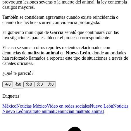
provoquen lesiones severas o la muerte del animal, la ley contempla
castigos mayores.
También se consideran agravantes cuando existe reincidencia o
cuando los hechos ocurren con violencia prolongada.
El gobierno municipal de
García
señaló que continuará con las
investigaciones para establecer el proceso correspondiente.
El caso se suma a otros reportes recientes relacionados con
denuncias de
maltrato animal
en
Nuevo León
, donde autoridades
han reforzado llamados a reportar este tipo de situaciones a través de
canales oficiales.
¿Qué te pareció?
🔥
0
👍
0
😲
0
😢
0
😠
0
Etiquetas
México
Noticias México
Video en redes sociales
Nuevo León
Noticias
Nuevo León
maltrato animal
Denuncian maltrato animal