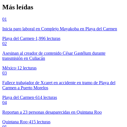
Más leídas
01
Inicia paro laboral en Complejo Mayakoba en Playa del Carmen
Playa del Carmen
·
1,996
lecturas
02
Asesinan al creador de contenido César Gastélum durante
transmisión en Culiacán
México
·
12
lecturas
03
Fallece trabajador de Xcaret en accidente en tramo de Playa del
Carmen a Puerto Morelos
Playa del Carmen
·
614
lecturas
04
Reportan a 23 personas desaparecidas en Quintana Roo
Quintana Roo
·
415
lecturas
05