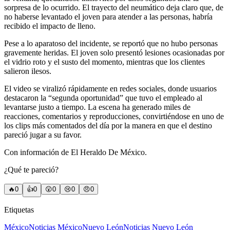
sorpresa de lo ocurrido. El trayecto del neumático deja claro que, de
no haberse levantado el joven para atender a las personas, habría
recibido el impacto de lleno.
Pese a lo aparatoso del incidente, se reportó que no hubo personas
gravemente heridas. El joven solo presentó lesiones ocasionadas por
el vidrio roto y el susto del momento, mientras que los clientes
salieron ilesos.
El video se viralizó rápidamente en redes sociales, donde usuarios
destacaron la “segunda oportunidad” que tuvo el empleado al
levantarse justo a tiempo. La escena ha generado miles de
reacciones, comentarios y reproducciones, convirtiéndose en uno de
los clips más comentados del día por la manera en que el destino
pareció jugar a su favor.
Con información de El Heraldo De México.
¿Qué te pareció?
🔥
0
👍
0
😲
0
😢
0
😠
0
Etiquetas
México
Noticias México
Nuevo León
Noticias Nuevo León