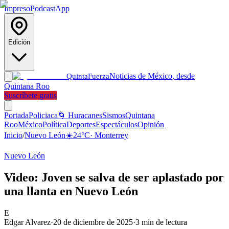
Impreso
Podcast
App
Edición
Noticias de México, desde
Quinta
Fuerza
Quintana Roo
Suscríbete gratis
Portada
Policiaca
🌀 Huracanes
Sismos
Quintana
Roo
México
Política
Deportes
Espectáculos
Opinión
Inicio
/
Nuevo León
☀️
24
°C
·
Monterrey
Nuevo León
Video: Joven se salva de ser aplastado por
una llanta en Nuevo León
E
Edgar Alvarez
·
20 de diciembre de 2025
·
3
min de lectura