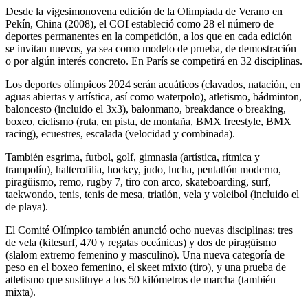
Desde la vigesimonovena edición de la Olimpiada de Verano en
Pekín, China (2008), el COI estableció como 28 el número de
deportes permanentes en la competición, a los que en cada edición
se invitan nuevos, ya sea como modelo de prueba, de demostración
o por algún interés concreto. En París se competirá en 32 disciplinas.
Los deportes olímpicos 2024 serán acuáticos (clavados, natación, en
aguas abiertas y artística, así como waterpolo), atletismo, bádminton,
baloncesto (incluido el 3x3), balonmano, breakdance o breaking,
boxeo, ciclismo (ruta, en pista, de montaña, BMX freestyle, BMX
racing), ecuestres, escalada (velocidad y combinada).
También esgrima, futbol, golf, gimnasia (artística, rítmica y
trampolín), halterofilia, hockey, judo, lucha, pentatlón moderno,
piragüismo, remo, rugby 7, tiro con arco, skateboarding, surf,
taekwondo, tenis, tenis de mesa, triatlón, vela y voleibol (incluido el
de playa).
El Comité Olímpico también anunció ocho nuevas disciplinas: tres
de vela (kitesurf, 470 y regatas oceánicas) y dos de piragüismo
(slalom extremo femenino y masculino). Una nueva categoría de
peso en el boxeo femenino, el skeet mixto (tiro), y una prueba de
atletismo que sustituye a los 50 kilómetros de marcha (también
mixta).