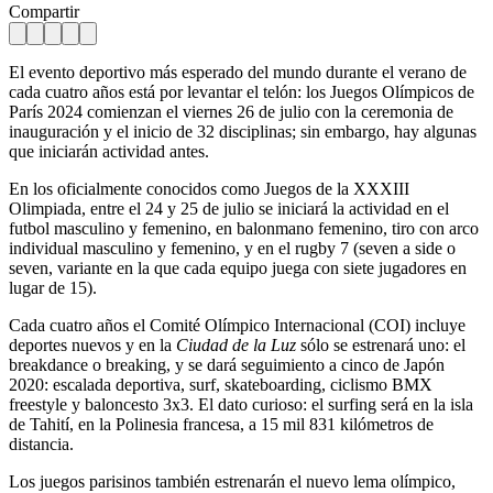
Compartir
El evento deportivo más esperado del mundo durante el verano de
cada cuatro años está por levantar el telón: los Juegos Olímpicos de
París 2024 comienzan el viernes 26 de julio con la ceremonia de
inauguración y el inicio de 32 disciplinas; sin embargo, hay algunas
que iniciarán actividad antes.
En los oficialmente conocidos como Juegos de la XXXIII
Olimpiada, entre el 24 y 25 de julio se iniciará la actividad en el
futbol masculino y femenino, en balonmano femenino, tiro con arco
individual masculino y femenino, y en el rugby 7 (seven a side o
seven, variante en la que cada equipo juega con siete jugadores en
lugar de 15).
Cada cuatro años el Comité Olímpico Internacional (COI) incluye
deportes nuevos y en la
Ciudad de la Luz
sólo se estrenará uno: el
breakdance o breaking, y se dará seguimiento a cinco de Japón
2020: escalada deportiva, surf, skateboarding, ciclismo BMX
freestyle y baloncesto 3x3. El dato curioso: el surfing será en la isla
de Tahití, en la Polinesia francesa, a 15 mil 831 kilómetros de
distancia.
Los juegos parisinos también estrenarán el nuevo lema olímpico,