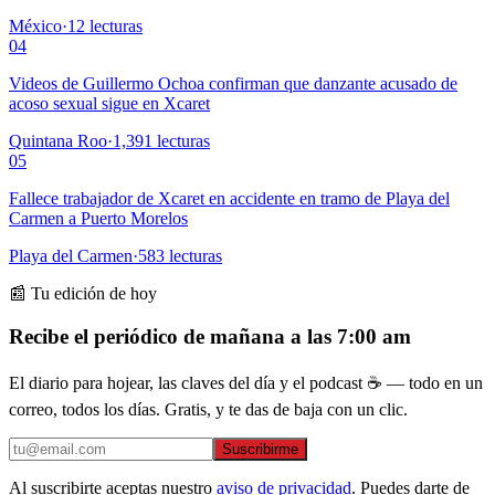
México
·
12
lecturas
04
Videos de Guillermo Ochoa confirman que danzante acusado de
acoso sexual sigue en Xcaret
Quintana Roo
·
1,391
lecturas
05
Fallece trabajador de Xcaret en accidente en tramo de Playa del
Carmen a Puerto Morelos
Playa del Carmen
·
583
lecturas
📰 Tu edición de hoy
Recibe el periódico de mañana a las 7:00 am
El diario para hojear, las claves del día y el podcast ☕ — todo en un
correo, todos los días. Gratis, y te das de baja con un clic.
Suscribirme
Al suscribirte aceptas nuestro
aviso de privacidad
. Puedes darte de