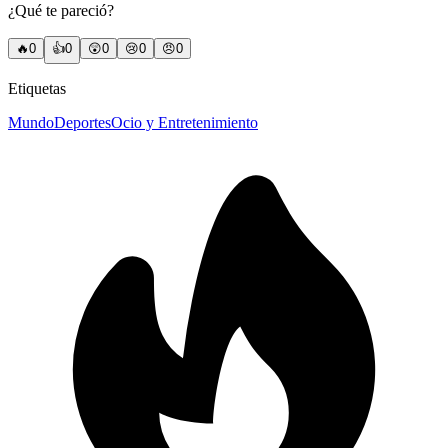
¿Qué te pareció?
🔥
0
👍
0
😲
0
😢
0
😠
0
Etiquetas
Mundo
Deportes
Ocio y Entretenimiento