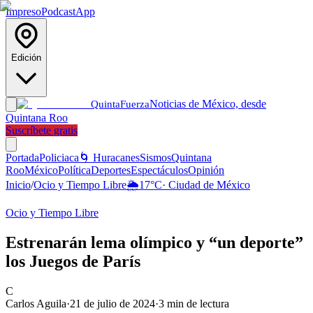
Impreso
Podcast
App
Edición
Noticias de México, desde
Quinta
Fuerza
Quintana Roo
Suscríbete gratis
Portada
Policiaca
🌀 Huracanes
Sismos
Quintana
Roo
México
Política
Deportes
Espectáculos
Opinión
Inicio
/
Ocio y Tiempo Libre
🌦️
17
°C
·
Ciudad de México
Ocio y Tiempo Libre
Estrenarán lema olímpico y “un deporte”
los Juegos de París
C
Carlos Aguila
·
21 de julio de 2024
·
3
min de lectura