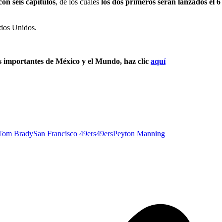
con seis capítulos
, de los cuales
los dos primeros serán lanzados el 6
ados Unidos.
s importantes de México y el Mundo, haz clic
aquí
Tom Brady
San Francisco 49ers
49ers
Peyton Manning