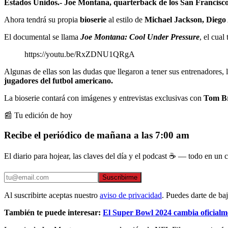
Estados Unidos.- Joe Montana, quarterback de los San Francisco 4
Ahora tendrá su propia
bioserie
al estilo de
Michael Jackson, Dieg
El documental se llama
Joe Montana: Cool Under Pressure
, el cual
https://youtu.be/RxZDNU1QRgA
Algunas de ellas son las dudas que llegaron a tener sus entrenadores,
jugadores del futbol americano.
La bioserie contará con imágenes y entrevistas exclusivas con
Tom Br
📰 Tu edición de hoy
Recibe el periódico de mañana a las 7:00 am
El diario para hojear, las claves del día y el podcast ☕ — todo en un co
Suscribirme
Al suscribirte aceptas nuestro
aviso de privacidad
. Puedes darte de ba
También te puede interesar:
El Super Bowl 2024 cambia oficialm