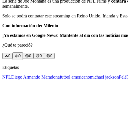
La serie de Joe Montana es una producción de NFL Films y
contará 
semanalmente.
Solo se podrá contratar este streaming en Reino Unido, Irlanda y Est
Con información de: Milenio
¡Ya estamos en Google News! Mantente al día con las noticias má
¿Qué te pareció?
🔥
0
👍
0
😲
0
😢
0
😠
0
Etiquetas
NFL
Diego Armando Maradona
futbol americano
michael jackson
Pelé