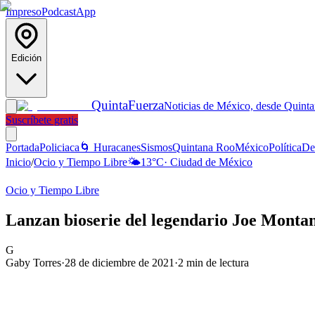
Impreso
Podcast
App
Edición
Quinta
Fuerza
Noticias de México, desde Quint
Suscríbete gratis
Portada
Policiaca
🌀 Huracanes
Sismos
Quintana Roo
México
Política
De
Inicio
/
Ocio y Tiempo Libre
🌤️
13
°C
·
Ciudad de México
Ocio y Tiempo Libre
Lanzan bioserie del legendario Joe Montan
G
Gaby Torres
·
28 de diciembre de 2021
·
2
min de lectura