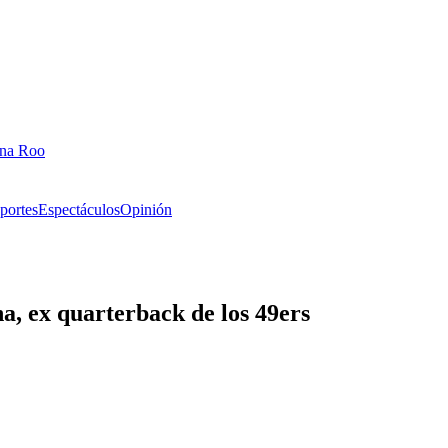
ana Roo
portes
Espectáculos
Opinión
a, ex quarterback de los 49ers