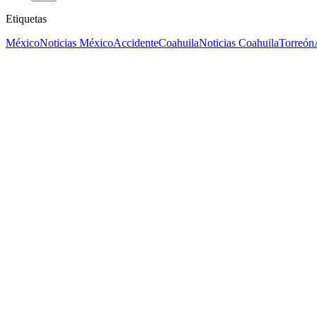
Etiquetas
México
Noticias México
Accidente
Coahuila
Noticias Coahuila
Torreón