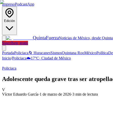
Impreso
Podcast
App
Edición
Quinta
Fuerza
Noticias de México, desde Quint
Suscríbete gratis
Portada
Policiaca
🌀 Huracanes
Sismos
Quintana Roo
México
Política
De
Inicio
/
Policiaca
☁️
17
°C
·
Ciudad de México
Policiaca
Adolescente queda grave tras ser atropell
V
Víctor Eduardo García
·
1 de marzo de 2026
·
3
min de lectura