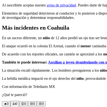
Al suscribirte aceptas nuestro
aviso de privacidad
. Puedes darte de ba
Elementos de seguridad detuvieron al conductor y lo pusieron a disposi
de investigación y determinar responsabilidades.
Más incidentes en Coahuila
En un suceso diferente, un
niño
de 12 años perdió un ojo tras ser bru
El ataque ocurrió en la colonia El Arenal, cuando el
menor
caminaba 
De acuerdo con los reportes oficiales, un camión se aproximó a los
m
También te puede interesar:
Auxilian a joven deambulando con u
La situación escaló rápidamente. Los hombres persiguieron a los
niñ
La hebilla metálica impactó en el ojo derecho del
niño
, provocándole 
Con información de Telediario MX
¿Qué te pareció?
🔥
0
👍
0
😲
0
😢
0
😠
0