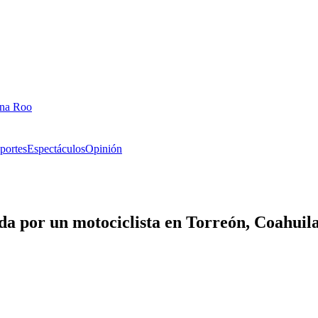
ana Roo
portes
Espectáculos
Opinión
ada por un motociclista en Torreón, Coahuil