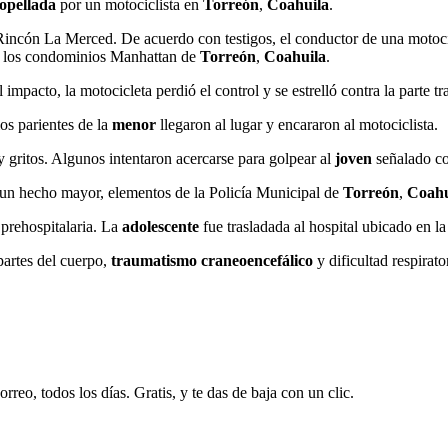
ropellada
por un motociclista en
Torreón
,
Coahuila
.
 Rincón La Merced. De acuerdo con testigos, el conductor de una motoc
n los condominios Manhattan de
Torreón
,
Coahuila
.
l impacto, la motocicleta perdió el control y se estrelló contra la parte 
os parientes de la
menor
llegaron al lugar y encararon al motociclista.
gritos. Algunos intentaron acercarse para golpear al
joven
señalado c
 a un hecho mayor, elementos de la Policía Municipal de
Torreón
,
Coah
 prehospitalaria. La
adolescente
fue trasladada al hospital ubicado en 
 partes del cuerpo,
traumatismo craneoencefálico
y dificultad respirat
rreo, todos los días. Gratis, y te das de baja con un clic.