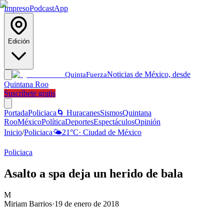
Impreso
Podcast
App
Edición
Noticias de México, desde
Quinta
Fuerza
Quintana Roo
Suscríbete gratis
Portada
Policiaca
🌀 Huracanes
Sismos
Quintana
Roo
México
Política
Deportes
Espectáculos
Opinión
Inicio
/
Policiaca
🌤️
21
°C
·
Ciudad de México
Policiaca
Asalto a spa deja un herido de bala
M
Miriam Barrios
·
19 de enero de 2018