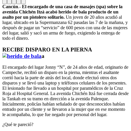
Cancún
.-
El encargado de una casa de masajes (spa) sobre la
avenida Chichén Itzá acabó herido de bala producto de un
asalto por un pistolero solitario.
Un joven de 20 años acudió al
lugar, ubicado en la Supermanzana 62 pasadas las 7 de la mañana, y
después de pagar un “servicio” de 600 pesos con una de las mujeres
del lugar, salió y sacó un arma de fuego, exigiendo la entrega de
todo el dinero.
RECIBE DISPARO EN LA PIERNA
a
El encargado del lugar Jonny “N”, de 24 años de edad, originario de
Campeche, recibió un disparo en la pierna, mientras el asaltante
corrió hacia la parte de atrás del local, donde efectuó otros dos
disparos y se llevó una laptop y teléfonos celulares de los presentes.
El lesionado fue llevado a un hospital por paramédicos de la Cruz
Roja al Hospital General. La avenida Chichén Itzá fue cerrada desde
la Tankah en su tramo en dirección a la avenida Palenque.
Inicialmente, policías habían señalado de que desconocidos habían
entrado por un cliente y se llevaron a la mujer que en ese momento
le acompañaba, lo que fue negado por personal del lugar.
¿Qué te pareció?