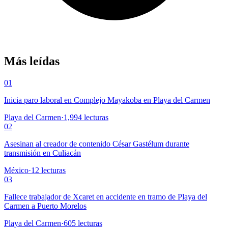
Más leídas
01
Inicia paro laboral en Complejo Mayakoba en Playa del Carmen
Playa del Carmen
·
1,994
lecturas
02
Asesinan al creador de contenido César Gastélum durante
transmisión en Culiacán
México
·
12
lecturas
03
Fallece trabajador de Xcaret en accidente en tramo de Playa del
Carmen a Puerto Morelos
Playa del Carmen
·
605
lecturas