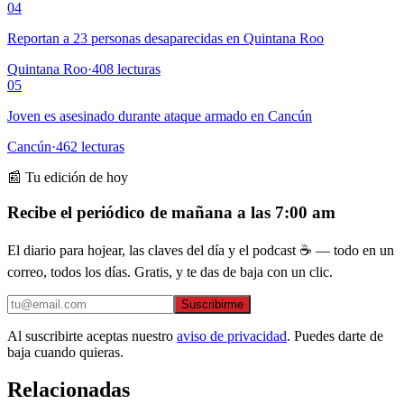
04
Reportan a 23 personas desaparecidas en Quintana Roo
Quintana Roo
·
408
lecturas
05
Joven es asesinado durante ataque armado en Cancún
Cancún
·
462
lecturas
📰 Tu edición de hoy
Recibe el periódico de mañana a las 7:00 am
El diario para hojear, las claves del día y el podcast ☕ — todo en un
correo, todos los días. Gratis, y te das de baja con un clic.
Suscribirme
Al suscribirte aceptas nuestro
aviso de privacidad
. Puedes darte de
baja cuando quieras.
Relacionadas