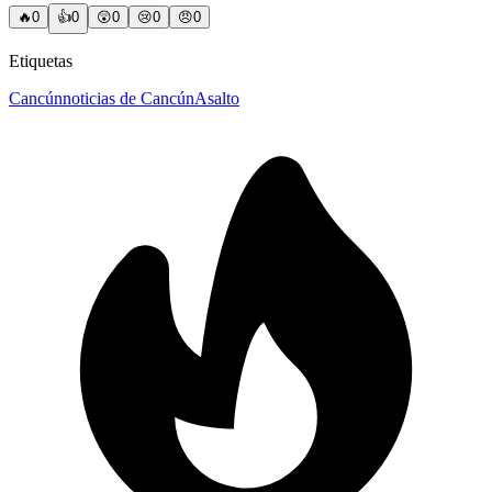
🔥
0
👍
0
😲
0
😢
0
😠
0
Etiquetas
Cancún
noticias de Cancún
Asalto