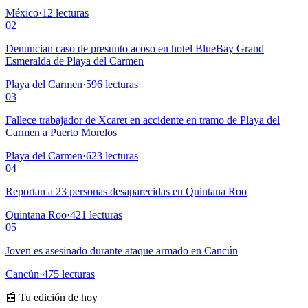
México
·
12
lecturas
02
Denuncian caso de presunto acoso en hotel BlueBay Grand
Esmeralda de Playa del Carmen
Playa del Carmen
·
596
lecturas
03
Fallece trabajador de Xcaret en accidente en tramo de Playa del
Carmen a Puerto Morelos
Playa del Carmen
·
623
lecturas
04
Reportan a 23 personas desaparecidas en Quintana Roo
Quintana Roo
·
421
lecturas
05
Joven es asesinado durante ataque armado en Cancún
Cancún
·
475
lecturas
📰 Tu edición de hoy