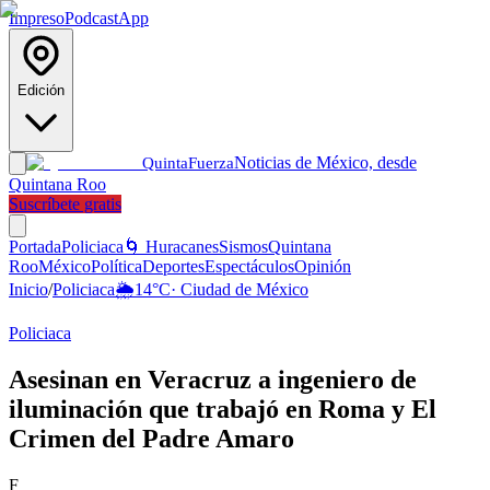
Impreso
Podcast
App
Edición
Noticias de México, desde
Quinta
Fuerza
Quintana Roo
Suscríbete gratis
Portada
Policiaca
🌀 Huracanes
Sismos
Quintana
Roo
México
Política
Deportes
Espectáculos
Opinión
Inicio
/
Policiaca
🌦️
14
°C
·
Ciudad de México
Policiaca
Asesinan en Veracruz a ingeniero de
iluminación que trabajó en Roma y El
Crimen del Padre Amaro
F