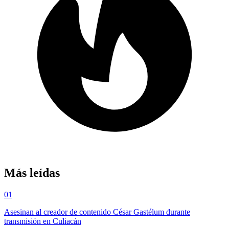
Más leídas
01
Asesinan al creador de contenido César Gastélum durante
transmisión en Culiacán