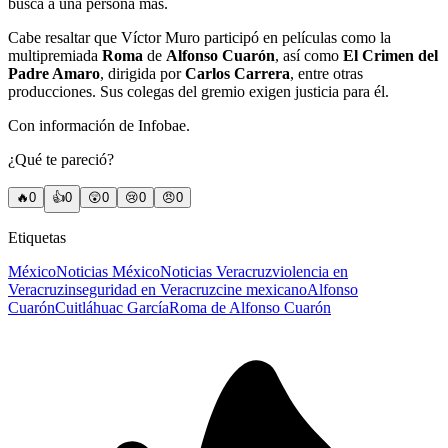
busca a una persona más.
Cabe resaltar que Víctor Muro participó en películas como la
multipremiada
Roma
de
Alfonso Cuarón
, así como
El Crimen del
Padre Amaro
, dirigida por
Carlos Carrera
, entre otras
producciones. Sus colegas del gremio exigen justicia para él.
Con información de Infobae.
¿Qué te pareció?
🔥
0
👍
0
😲
0
😢
0
😠
0
Etiquetas
México
Noticias México
Noticias Veracruz
violencia en
Veracruz
inseguridad en Veracruz
cine mexicano
Alfonso
Cuarón
Cuitláhuac García
Roma de Alfonso Cuarón