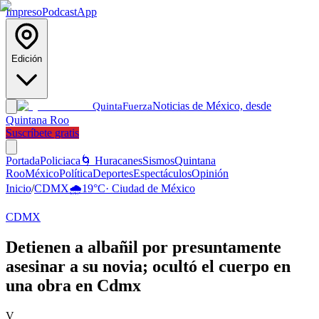
Impreso
Podcast
App
Edición
Noticias de México, desde
Quinta
Fuerza
Quintana Roo
Suscríbete gratis
Portada
Policiaca
🌀 Huracanes
Sismos
Quintana
Roo
México
Política
Deportes
Espectáculos
Opinión
Inicio
/
CDMX
🌧️
19
°C
·
Ciudad de México
CDMX
Detienen a albañil por presuntamente
asesinar a su novia; ocultó el cuerpo en
una obra en Cdmx
V