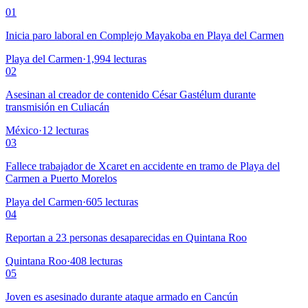
01
Inicia paro laboral en Complejo Mayakoba en Playa del Carmen
Playa del Carmen
·
1,994
lecturas
02
Asesinan al creador de contenido César Gastélum durante
transmisión en Culiacán
México
·
12
lecturas
03
Fallece trabajador de Xcaret en accidente en tramo de Playa del
Carmen a Puerto Morelos
Playa del Carmen
·
605
lecturas
04
Reportan a 23 personas desaparecidas en Quintana Roo
Quintana Roo
·
408
lecturas
05
Joven es asesinado durante ataque armado en Cancún