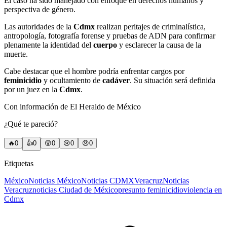
El caso ha sido manejado con enfoque en derechos humanos y
perspectiva de género.
Las autoridades de la
Cdmx
realizan peritajes de criminalística,
antropología, fotografía forense y pruebas de ADN para confirmar
plenamente la identidad del
cuerpo
y esclarecer la causa de la
muerte.
Cabe destacar que el hombre podría enfrentar cargos por
feminicidio
y ocultamiento de
cadáver
. Su situación será definida
por un juez en la
Cdmx
.
Con información de El Heraldo de México
¿Qué te pareció?
🔥
0
👍
0
😲
0
😢
0
😠
0
Etiquetas
México
Noticias México
Noticias CDMX
Veracruz
Noticias
Veracruz
noticias Ciudad de México
presunto feminicidio
violencia en
Cdmx