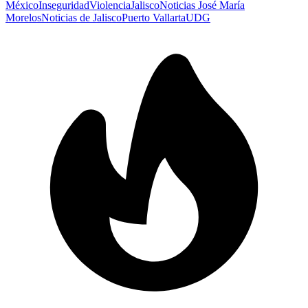
México
Inseguridad
Violencia
Jalisco
Noticias José María
Morelos
Noticias de Jalisco
Puerto Vallarta
UDG