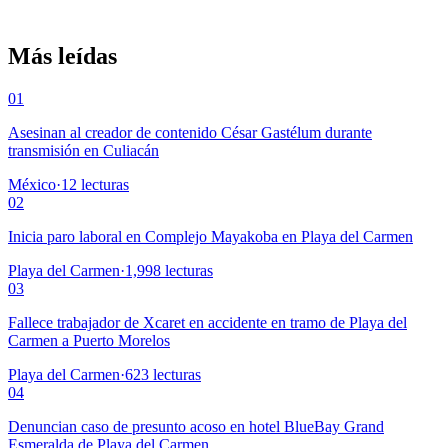
Más leídas
01
Asesinan al creador de contenido César Gastélum durante
transmisión en Culiacán
México
·
12
lecturas
02
Inicia paro laboral en Complejo Mayakoba en Playa del Carmen
Playa del Carmen
·
1,998
lecturas
03
Fallece trabajador de Xcaret en accidente en tramo de Playa del
Carmen a Puerto Morelos
Playa del Carmen
·
623
lecturas
04
Denuncian caso de presunto acoso en hotel BlueBay Grand
Esmeralda de Playa del Carmen