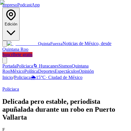
Impreso
Podcast
App
Edición
Noticias de México, desde
Quinta
Fuerza
Quintana Roo
Suscríbete gratis
Portada
Policiaca
🌀 Huracanes
Sismos
Quintana
Roo
México
Política
Deportes
Espectáculos
Opinión
Inicio
/
Policiaca
🌦️
15
°C
·
Ciudad de México
Policiaca
Delicada pero estable, periodista
apuñalada durante un robo en Puerto
Vallarta
F