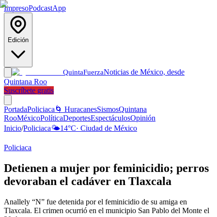
Impreso
Podcast
App
Edición
Noticias de México, desde
Quinta
Fuerza
Quintana Roo
Suscríbete gratis
Portada
Policiaca
🌀 Huracanes
Sismos
Quintana
Roo
México
Política
Deportes
Espectáculos
Opinión
Inicio
/
Policiaca
🌤️
14
°C
·
Ciudad de México
Policiaca
Detienen a mujer por feminicidio; perros
devoraban el cadáver en Tlaxcala
Anallely “N” fue detenida por el feminicidio de su amiga en
Tlaxcala. El crimen ocurrió en el municipio San Pablo del Monte el