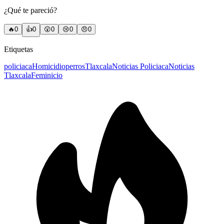
¿Qué te pareció?
🔥
0
👍
0
😲
0
😢
0
😠
0
Etiquetas
policiaca
Homicidio
perros
Tlaxcala
Noticias Policiaca
Noticias
Tlaxcala
Feminicio