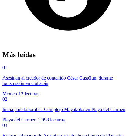
Más leídas
01
Asesinan al creador de contenido César Gastélum durante
transmisión en Culiacán
México
·
12
lecturas
02
Inicia paro laboral en Complejo Mayakoba en Playa del Carmen
Playa del Carmen
·
1,998
lecturas
03
Fallece trabajador de Xcaret en accidente en tramo de Playa del