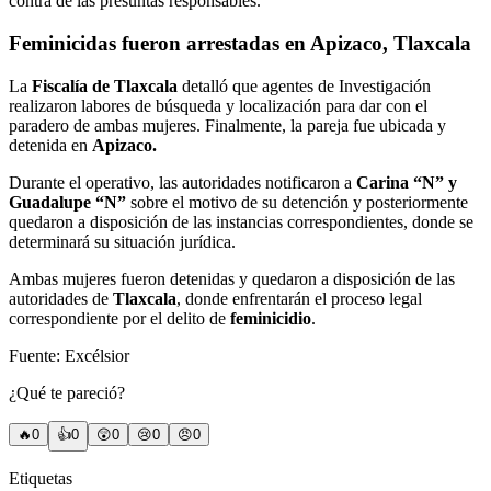
contra de las presuntas responsables.
Feminicidas fueron arrestadas en
Apizaco, Tlaxcala
La
Fiscalía de Tlaxcala
detalló que agentes de Investigación
realizaron labores de búsqueda y localización para dar con el
paradero de ambas mujeres. Finalmente, la pareja fue ubicada y
detenida en
Apizaco.
Durante el operativo, las autoridades notificaron a
Carina “N” y
Guadalupe “N”
sobre el motivo de su detención y posteriormente
quedaron a disposición de las instancias correspondientes, donde se
determinará su situación jurídica.
Ambas mujeres fueron detenidas y quedaron a disposición de las
autoridades de
Tlaxcala
, donde enfrentarán el proceso legal
correspondiente por el delito de
feminicidio
.
Fuente: Excélsior
¿Qué te pareció?
🔥
0
👍
0
😲
0
😢
0
😠
0
Etiquetas