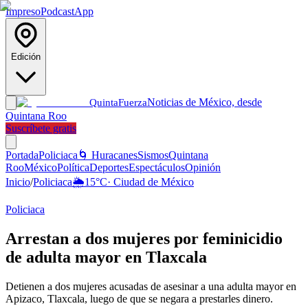
Impreso
Podcast
App
Edición
Noticias de México, desde
Quinta
Fuerza
Quintana Roo
Suscríbete gratis
Portada
Policiaca
🌀 Huracanes
Sismos
Quintana
Roo
México
Política
Deportes
Espectáculos
Opinión
Inicio
/
Policiaca
🌦️
15
°C
·
Ciudad de México
Policiaca
Arrestan a dos mujeres por feminicidio
de adulta mayor en Tlaxcala
Detienen a dos mujeres acusadas de asesinar a una adulta mayor en
Apizaco, Tlaxcala, luego de que se negara a prestarles dinero.