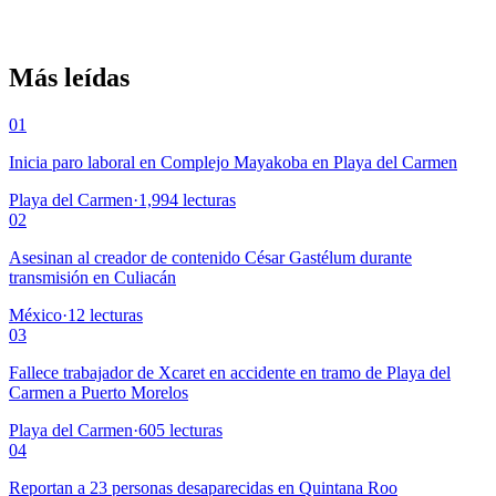
Más leídas
01
Inicia paro laboral en Complejo Mayakoba en Playa del Carmen
Playa del Carmen
·
1,994
lecturas
02
Asesinan al creador de contenido César Gastélum durante
transmisión en Culiacán
México
·
12
lecturas
03
Fallece trabajador de Xcaret en accidente en tramo de Playa del
Carmen a Puerto Morelos
Playa del Carmen
·
605
lecturas
04
Reportan a 23 personas desaparecidas en Quintana Roo