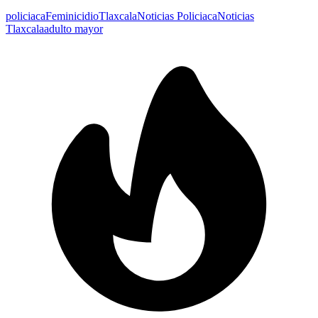
policiaca
Feminicidio
Tlaxcala
Noticias Policiaca
Noticias
Tlaxcala
adulto mayor