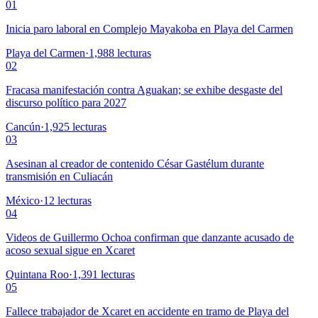
01
Inicia paro laboral en Complejo Mayakoba en Playa del Carmen
Playa del Carmen
·
1,988
lecturas
02
Fracasa manifestación contra Aguakan; se exhibe desgaste del
discurso político para 2027
Cancún
·
1,925
lecturas
03
Asesinan al creador de contenido César Gastélum durante
transmisión en Culiacán
México
·
12
lecturas
04
Videos de Guillermo Ochoa confirman que danzante acusado de
acoso sexual sigue en Xcaret
Quintana Roo
·
1,391
lecturas
05
Fallece trabajador de Xcaret en accidente en tramo de Playa del