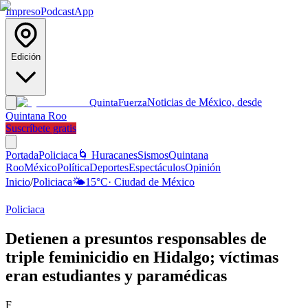
Impreso
Podcast
App
Edición
Noticias de México, desde
Quinta
Fuerza
Quintana Roo
Suscríbete gratis
Portada
Policiaca
🌀 Huracanes
Sismos
Quintana
Roo
México
Política
Deportes
Espectáculos
Opinión
Inicio
/
Policiaca
🌤️
15
°C
·
Ciudad de México
Policiaca
Detienen a presuntos responsables de
triple feminicidio en Hidalgo; víctimas
eran estudiantes y paramédicas
F