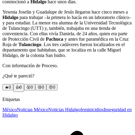
conmocionó a
Hidalgo
hace unos días.
Yesenia Joselin y Guadalupe de Jesús llegaron hace cinco meses a
Hidalgo
para trabajar –la primera lo hacía en un laboratorio clínico–
y para estudiar. La menor era alumna de la Universidad Tecnológica
de Tulancingo (UTT) y, también, trabajaba en una tienda de
conveniencia. Con ellas vivía Daniela, de 24 años, quien era parte
de Protección Civil de
Pachuca
y antes fue paramédica en la Cruz
Roja de
Tulancingo
. Los tres cadáveres fueron localizados en el
departamento que habitaban, que se localiza en la calle Miguel
Hidalgo, de la colonia San Isidro.
Con información de Proceso.
¿Qué te pareció?
🔥
0
👍
0
😲
0
😢
0
😠
0
Etiquetas
México
Noticias México
Noticias Hidalgo
feminicidios
Inseguridad en
Hidalgo