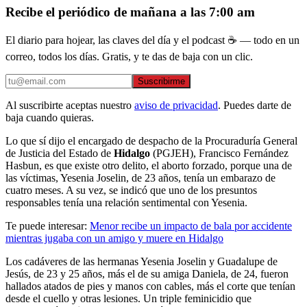
Recibe el periódico de mañana a las 7:00 am
El diario para hojear, las claves del día y el podcast ☕ — todo en un
correo, todos los días. Gratis, y te das de baja con un clic.
Suscribirme
Al suscribirte aceptas nuestro
aviso de privacidad
. Puedes darte de
baja cuando quieras.
Lo que sí dijo el encargado de despacho de la Procuraduría General
de Justicia del Estado de
Hidalgo
(PGJEH), Francisco Fernández
Hasbun, es que existe otro delito, el aborto forzado, porque una de
las víctimas, Yesenia Joselin, de 23 años, tenía un embarazo de
cuatro meses. A su vez, se indicó que uno de los presuntos
responsables tenía una relación sentimental con Yesenia.
Te puede interesar:
Menor recibe un impacto de bala por accidente
mientras jugaba con un amigo y muere en Hidalgo
Los cadáveres de las hermanas Yesenia Joselin y Guadalupe de
Jesús, de 23 y 25 años, más el de su amiga Daniela, de 24, fueron
hallados atados de pies y manos con cables, más el corte que tenían
desde el cuello y otras lesiones. Un triple feminicidio que